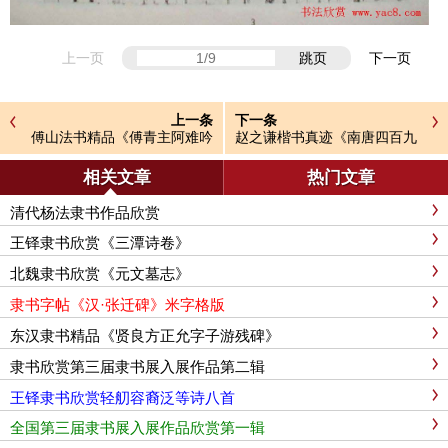
上一页
跳页
下一页
上一条
下一条
傅山法书精品《傅青主阿难吟
赵之谦楷书真迹《南唐四百九
手迹》
十六字》册
相关文章
热门文章
清代杨法隶书作品欣赏
王铎隶书欣赏《三潭诗卷》
北魏隶书欣赏《元文墓志》
隶书字帖《汉·张迁碑》米字格版
东汉隶书精品《贤良方正允字子游残碑》
隶书欣赏第三届隶书展入展作品第二辑
王铎隶书欣赏轻舠容裔泛等诗八首
全国第三届隶书展入展作品欣赏第一辑