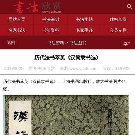
网站首页
书法篆刻
书法字帖
碑帖长卷
名家书法
书法资料
名家手迹
会员专栏
返回
>
+
书法资料
书法图书
字
历代法书萃英《汉简隶书选》
2013/9/29 作者:书法欣赏 来源:www.yac8.com 阅读：
119923
历代法书萃英《汉简隶书选》，上海书画出版社，放大书法图片44
张。