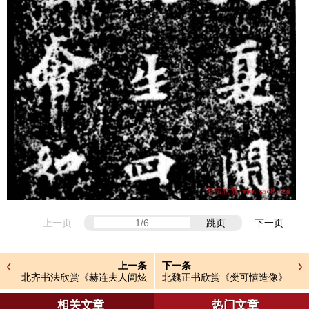
上一页
跳页
下一页
上一条
下一条
北齐书法欣赏《赫连夫人闾炫
北魏正书欣赏《樊可憘造像》
墓志》
相关文章
热门文章