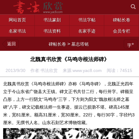
网站首页
书法篆刻
书法字帖
碑帖长卷
名家书法
书法资料
名家手迹
会员专栏
返回
>
+
碑帖长卷
墓志塔铭
字
北魏真书欣赏《马鸣寺根法师碑》
2013/9/30 作者:书法欣赏 来源:www.yac8.com 阅读：
74515
北魏真书欣赏《马鸣寺根法师碑》亦称《马鸣寺碑》，北魏正光四年
立于今山东省广饶县大王镇。碑文正书共廿二行，每行卅字。碑额呈
凸形，上方一行阴文“马鸣寺”三字，下方则为阳文“魏故根法师之墓
碑”八字，碑文记载根法师一生事迹。据云已损泐不堪。碑高145厘
米，宽81厘米。额高31厘米，宽30厘米。22行，每行30字，字径约3
厘米。无撰书人名。山东石刻艺术博物馆藏。