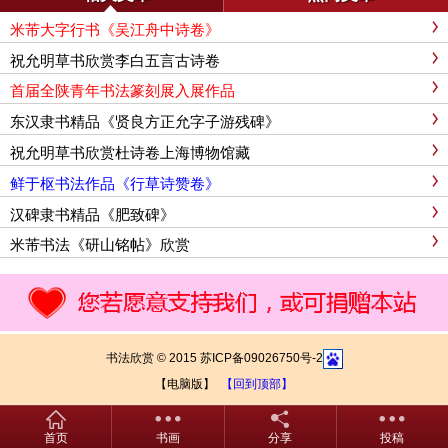
米芾大字行书《吴江舟中诗卷》
祝允明草书欣赏李白五言古诗卷
首届全陕青年书法篆刻展入展作品
东汉隶书精品《贤良方正允字子游残碑》
祝允明草书欣赏杜诗卷上海博物馆藏
鲜于枢书法作品《行草诗赞卷》
汉碑隶书精品《肥致碑》
米芾书法《研山铭帖》欣赏
书法欣赏 © 2015 苏ICP备09026750号-2
【电脑版】
【回到顶部】
首页
书画
分享
投稿