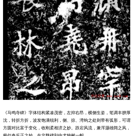
《马鸣寺碑》字体结构紧凑茂密，左抑右昂，横侧生姿，笔调丰腴厚
沈，转折方折，波发饱满锐利，侧、掠、湾钩之处则带有弧形，可谓
方圆对比富于变化，收刚柔相济之妙。跌宕风流，兼浑灏雄阔之风，
极似奇反正之妙，在北魏碑刻中尤独树一帜。