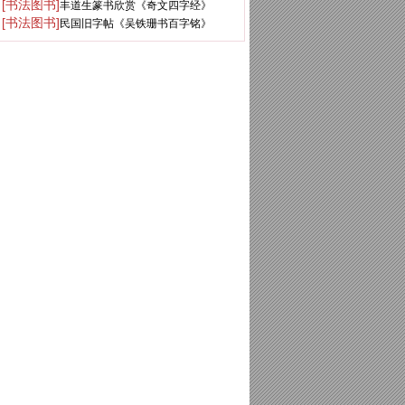
[书法图书]
丰道生篆书欣赏《奇文四字经》
[书法图书]
民国旧字帖《吴铁珊书百字铭》