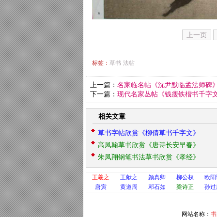
上一页
标签：
草书
法帖
上一篇：
名家临名帖《沈尹默临孟法师碑
下一篇：
现代名家丛帖《钱瘦铁楷书千字
相关文章
草书字帖欣赏《柳倩草书千字文》
高凤翰草书欣赏《唐诗长安早春》
朱凤翔钢笔书法草书欣赏《孝经》
王羲之
王献之
颜真卿
柳公权
欧阳
唐寅
黄道周
邓石如
梁诗正
孙过
网站名称：
书