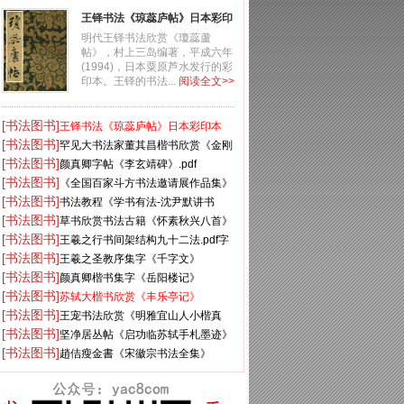
王铎书法《琼蕊庐帖》日本彩印
本
明代王铎书法欣赏《瓊蕊蘆
帖》，村上三岛编著，平成六年
(1994)，日本粟原芦水发行的彩
印本。王铎的书法...
阅读全文>>
[书法图书]
王铎书法《琼蕊庐帖》日本彩印本
[书法图书]
罕见大书法家董其昌楷书欣赏《金刚
[书法图书]
经》刻本
颜真卿字帖《李玄靖碑》.pdf
[书法图书]
《全国百家斗方书法邀请展作品集》
[书法图书]
书法教程《学书有法-沈尹默讲书
[书法图书]
法》
草书欣赏书法古籍《怀素秋兴八首》
[书法图书]
王羲之行书间架结构九十二法.pdf字
[书法图书]
帖
王羲之圣教序集字《千字文》
[书法图书]
颜真卿楷书集字《岳阳楼记》
[书法图书]
苏轼大楷书欣赏《丰乐亭记》
[书法图书]
王宠书法欣赏《明雅宜山人小楷真
[书法图书]
迹》
坚净居丛帖《启功临苏轼手札墨迹》
[书法图书]
大图
趙佶瘦金書《宋徽宗书法全集》