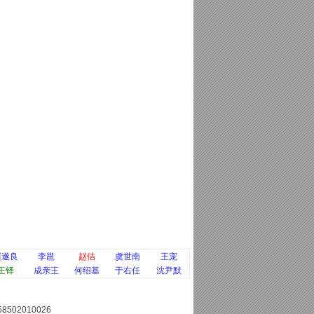
褚遂良
李邕
赵佶
虞世南
王宠
王铎
成亲王
何绍基
于右任
沈尹默
8502010026