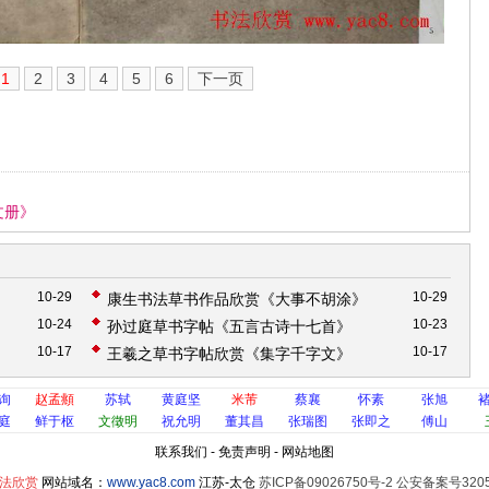
1
2
3
4
5
6
下一页
》
文册》
10-29
10-29
康生书法草书作品欣赏《大事不胡涂》
10-24
10-23
孙过庭草书字帖《五言古诗十七首》
10-17
10-17
王羲之草书字帖欣赏《集字千字文》
询
赵孟頫
苏轼
黄庭坚
米芾
蔡襄
怀素
张旭
庭
鲜于枢
文徵明
祝允明
董其昌
张瑞图
张即之
傅山
联系我们
-
免责声明
-
网站地图
法欣赏
网站域名：
www.yac8.com
江苏-太仓
苏ICP备09026750号-2 公安备案号3205