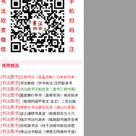
推荐精选
[书法图书]
王铎书法《琼蕊庐帖》日本彩印本
[书法图书]
书法教程《学书有法-沈尹默讲书
[书法图书]
书法图书字帖欣赏《麦华三楷书册》
法》
[书法图书]
颜真卿行草书《裴将军诗》南宋拓本
[书法图书]
《殷周列国甲骨文·金文》二玄社版
[书法图书]
傅青主书法册页欣赏《傅山行草册》
高清大图
[书法图书]
赵之谦楷书真迹《南唐四百九十六
上等
[书法图书]
钱沣书法代表作《钱南园书施芳谷寿
字》册
[书法图书]
何绍基书法《何子贞楷书前后赤壁
序》
[书法图书]
傅山法书精品《傅青主阿难吟手迹》
赋》