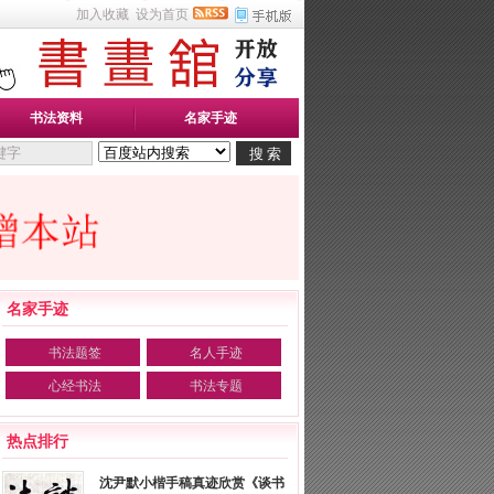
加入收藏
设为首页
书法资料
名家手迹
名家手迹
书法题签
名人手迹
心经书法
书法专题
热点排行
沈尹默小楷手稿真迹欣赏《谈书