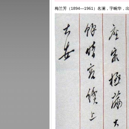
梅兰芳（1894—1961）名澜，字畹华