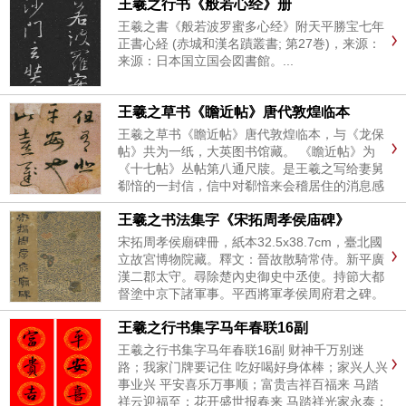
王羲之行书《般若心经》册
王羲之書《般若波罗蜜多心经》附天平勝宝七年
正書心経 (赤城和漢名蹟叢書; 第27巻)，来源：
来源：日本国立国会図書館。...
王羲之草书《瞻近帖》唐代敦煌临本
王羲之草书《瞻近帖》唐代敦煌临本，与《龙保
帖》共为一纸，大英图书馆藏。 《瞻近帖》为
《十七帖》丛帖第八通尺牍。是王羲之写给妻舅
郗愔的一封信，信中对郗愔来会稽居住的消息感
到高兴和期盼，并希望他能告知来期。《法书要
王羲之书法集字《宋拓周孝侯庙碑》
录》卷十《右军书记》著录《瞻近帖》全文。刻
入《十七帖》等。《瞻近帖》墨...
宋拓周孝侯廟碑冊，紙本32.5x38.7cm，臺北國
立故宮博物院藏。釋文：晉故散騎常侍。新平廣
漢二郡太守。尋除楚內史御史中丞使。持節大都
督塗中京下諸軍事。平西將軍孝侯周府君之碑。
晉平原內史陸機撰。右軍將軍王羲之書。君諱
王羲之行书集字马年春联16副
處。字子隱。義興陽羨人也。...
王羲之行书集字马年春联16副 财神千万别迷
路；我家门牌要记住 吃好喝好身体棒；家兴人兴
事业兴 平安喜乐万事顺；富贵吉祥百福来 马踏
祥云迎福至；花开盛世报春来 马踏祥光家永泰；