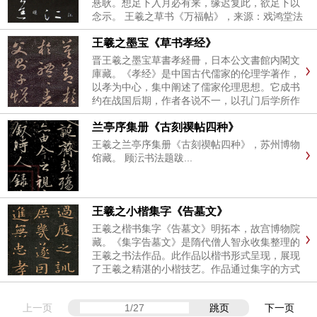
悬耿。想足下入月必有来，缘迟复此，欲足下以
念示。 王羲之草书《万福帖》，来源：戏鸿堂法
书卷十六，日本东京大学图书馆藏。 王羲之草书
王羲之墨宝《草书孝经》
《万福帖》，来源：玉烟堂法帖卷九，哈佛大学
燕京图书馆藏。...
晋王羲之墨宝草書孝経冊，日本公文書館内閣文
庫藏。《孝经》是中国古代儒家的伦理学著作，
以孝为中心，集中阐述了儒家伦理思想。它成书
约在战国后期，作者各说不一，以孔门后学所作
为宜。声明：以上作品仅供学习参考，本站并不
兰亭序集册《古刻禊帖四种》
能保证作品的真实性。 ...
王羲之兰亭序集册《古刻禊帖四种》，苏州博物
馆藏。 顾沄书法题跋...
王羲之小楷集字《告墓文》
王羲之楷书集字《告墓文》明拓本，故宫博物院
藏。《集字告墓文》是隋代僧人智永收集整理的
王羲之书法作品。此作品以楷书形式呈现，展现
了王羲之精湛的小楷技艺。作品通过集字的方式
保存了王羲之书法的精髓，是研究王羲之书法的
重要参考资料。 释文：维永和十一年，三月癸卯
上一页
跳页
下一页
朔，九日...