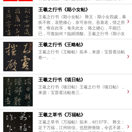
春临瑞气户长安 马蹄踏雪千家福；燕尾裁春万象
王羲之行书《期小女帖》
新 一马当先春作贺；万象更新岁呈祥 一马平川
行好运；三阳开泰纳...
王羲之行书《期小女帖》 释文：期小女四歲，暴
疾不救，哀愍痛心，奈可奈何。吾衰老，情之所
寄，惟在此等，奄失此女，痛之纏心，不能已
已，可復如何？臨紙情酸。王羲之行书《期小女
帖》，来源：宝晋斋法帖卷三。...
王羲之行书《王略帖》
王羲之行书《王略帖》拓本，来源：宝晋斋法帖
卷一。 ...
王羲之行书《顷日帖》
王羲之行书《顷日帖》王羲之行书《顷日帖》，
来源：宝晋斋法帖卷三...
王羲之草书《万福帖》
王羲之草书《万福帖》拓本，4行37字。 释文：
足下万福，江州转佳。也想肿善除，令迟不甚，