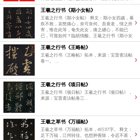
春临瑞气户长安 马蹄踏雪千家福；燕尾裁春万象
王羲之行书《期小女帖》
新 一马当先春作贺；万象更新岁呈祥 一马平川
行好运；三阳开泰纳...
王羲之行书《期小女帖》 释文：期小女四歲，暴
疾不救，哀愍痛心，奈可奈何。吾衰老，情之所
寄，惟在此等，奄失此女，痛之纏心，不能已
已，可復如何？臨紙情酸。王羲之行书《期小女
帖》，来源：宝晋斋法帖卷三。...
王羲之行书《王略帖》
王羲之行书《王略帖》拓本，来源：宝晋斋法帖
卷一。 ...
王羲之行书《顷日帖》
王羲之行书《顷日帖》王羲之行书《顷日帖》，
来源：宝晋斋法帖卷三...
王羲之草书《万福帖》
王羲之草书《万福帖》拓本，4行37字。 释文：
足下万福，江州转佳。也想肿善除，令迟不甚，