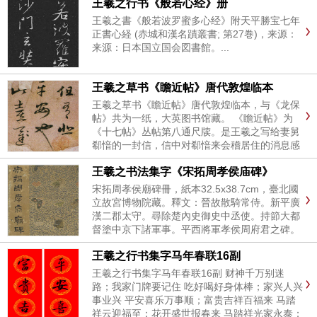
王羲之行书《般若心经》册
王羲之書《般若波罗蜜多心经》附天平勝宝七年
正書心経 (赤城和漢名蹟叢書; 第27巻)，来源：
来源：日本国立国会図書館。...
王羲之草书《瞻近帖》唐代敦煌临本
王羲之草书《瞻近帖》唐代敦煌临本，与《龙保
帖》共为一纸，大英图书馆藏。 《瞻近帖》为
《十七帖》丛帖第八通尺牍。是王羲之写给妻舅
郗愔的一封信，信中对郗愔来会稽居住的消息感
到高兴和期盼，并希望他能告知来期。《法书要
王羲之书法集字《宋拓周孝侯庙碑》
录》卷十《右军书记》著录《瞻近帖》全文。刻
入《十七帖》等。《瞻近帖》墨...
宋拓周孝侯廟碑冊，紙本32.5x38.7cm，臺北國
立故宮博物院藏。釋文：晉故散騎常侍。新平廣
漢二郡太守。尋除楚內史御史中丞使。持節大都
督塗中京下諸軍事。平西將軍孝侯周府君之碑。
晉平原內史陸機撰。右軍將軍王羲之書。君諱
王羲之行书集字马年春联16副
處。字子隱。義興陽羨人也。...
王羲之行书集字马年春联16副 财神千万别迷
路；我家门牌要记住 吃好喝好身体棒；家兴人兴
事业兴 平安喜乐万事顺；富贵吉祥百福来 马踏
祥云迎福至；花开盛世报春来 马踏祥光家永泰；