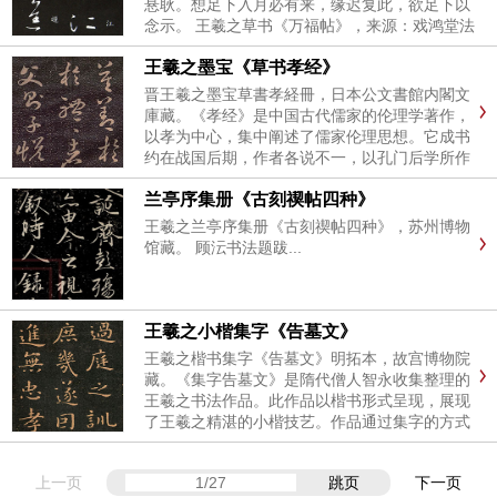
悬耿。想足下入月必有来，缘迟复此，欲足下以
念示。 王羲之草书《万福帖》，来源：戏鸿堂法
书卷十六，日本东京大学图书馆藏。 王羲之草书
王羲之墨宝《草书孝经》
《万福帖》，来源：玉烟堂法帖卷九，哈佛大学
燕京图书馆藏。...
晋王羲之墨宝草書孝経冊，日本公文書館内閣文
庫藏。《孝经》是中国古代儒家的伦理学著作，
以孝为中心，集中阐述了儒家伦理思想。它成书
约在战国后期，作者各说不一，以孔门后学所作
为宜。声明：以上作品仅供学习参考，本站并不
兰亭序集册《古刻禊帖四种》
能保证作品的真实性。 ...
王羲之兰亭序集册《古刻禊帖四种》，苏州博物
馆藏。 顾沄书法题跋...
王羲之小楷集字《告墓文》
王羲之楷书集字《告墓文》明拓本，故宫博物院
藏。《集字告墓文》是隋代僧人智永收集整理的
王羲之书法作品。此作品以楷书形式呈现，展现
了王羲之精湛的小楷技艺。作品通过集字的方式
保存了王羲之书法的精髓，是研究王羲之书法的
重要参考资料。 释文：维永和十一年，三月癸卯
上一页
跳页
下一页
朔，九日...