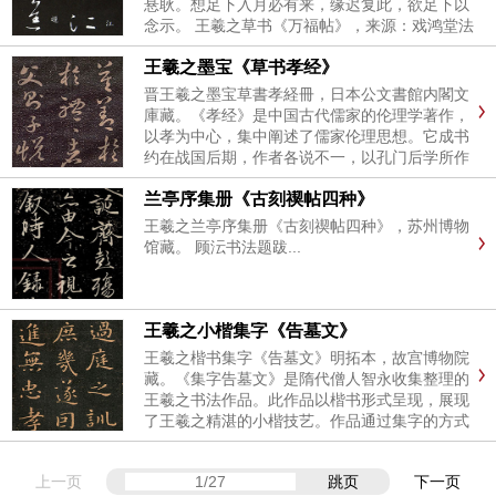
悬耿。想足下入月必有来，缘迟复此，欲足下以
念示。 王羲之草书《万福帖》，来源：戏鸿堂法
书卷十六，日本东京大学图书馆藏。 王羲之草书
王羲之墨宝《草书孝经》
《万福帖》，来源：玉烟堂法帖卷九，哈佛大学
燕京图书馆藏。...
晋王羲之墨宝草書孝経冊，日本公文書館内閣文
庫藏。《孝经》是中国古代儒家的伦理学著作，
以孝为中心，集中阐述了儒家伦理思想。它成书
约在战国后期，作者各说不一，以孔门后学所作
为宜。声明：以上作品仅供学习参考，本站并不
兰亭序集册《古刻禊帖四种》
能保证作品的真实性。 ...
王羲之兰亭序集册《古刻禊帖四种》，苏州博物
馆藏。 顾沄书法题跋...
王羲之小楷集字《告墓文》
王羲之楷书集字《告墓文》明拓本，故宫博物院
藏。《集字告墓文》是隋代僧人智永收集整理的
王羲之书法作品。此作品以楷书形式呈现，展现
了王羲之精湛的小楷技艺。作品通过集字的方式
保存了王羲之书法的精髓，是研究王羲之书法的
重要参考资料。 释文：维永和十一年，三月癸卯
上一页
跳页
下一页
朔，九日...