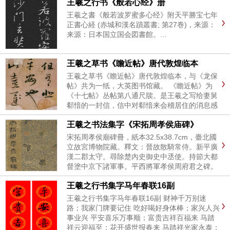
王羲之行书《般若心经》册
王羲之書《般若波罗蜜多心经》附天平勝宝七年
正書心経 (赤城和漢名蹟叢書; 第27巻)，来源：
来源：日本国立国会図書館。...
王羲之草书《瞻近帖》唐代敦煌临本
王羲之草书《瞻近帖》唐代敦煌临本，与《龙保
帖》共为一纸，大英图书馆藏。 《瞻近帖》为
《十七帖》丛帖第八通尺牍。是王羲之写给妻舅
郗愔的一封信，信中对郗愔来会稽居住的消息感
到高兴和期盼，并希望他能告知来期。《法书要
王羲之书法集字《宋拓周孝侯庙碑》
录》卷十《右军书记》著录《瞻近帖》全文。刻
入《十七帖》等。《瞻近帖》墨...
宋拓周孝侯廟碑冊，紙本32.5x38.7cm，臺北國
立故宮博物院藏。釋文：晉故散騎常侍。新平廣
漢二郡太守。尋除楚內史御史中丞使。持節大都
督塗中京下諸軍事。平西將軍孝侯周府君之碑。
晉平原內史陸機撰。右軍將軍王羲之書。君諱
王羲之行书集字马年春联16副
處。字子隱。義興陽羨人也。...
王羲之行书集字马年春联16副 财神千万别迷
路；我家门牌要记住 吃好喝好身体棒；家兴人兴
事业兴 平安喜乐万事顺；富贵吉祥百福来 马踏
祥云迎福至；花开盛世报春来 马踏祥光家永泰；