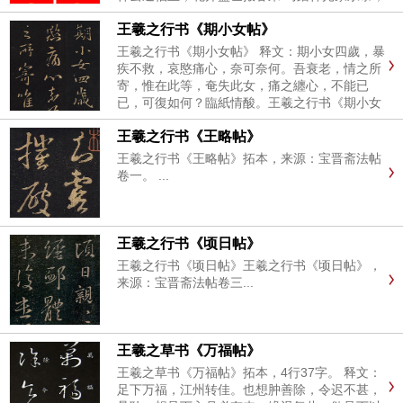
春临瑞气户长安 马蹄踏雪千家福；燕尾裁春万象
王羲之行书《期小女帖》
新 一马当先春作贺；万象更新岁呈祥 一马平川
行好运；三阳开泰纳...
王羲之行书《期小女帖》 释文：期小女四歲，暴
疾不救，哀愍痛心，奈可奈何。吾衰老，情之所
寄，惟在此等，奄失此女，痛之纏心，不能已
已，可復如何？臨紙情酸。王羲之行书《期小女
帖》，来源：宝晋斋法帖卷三。...
王羲之行书《王略帖》
王羲之行书《王略帖》拓本，来源：宝晋斋法帖
卷一。 ...
王羲之行书《顷日帖》
王羲之行书《顷日帖》王羲之行书《顷日帖》，
来源：宝晋斋法帖卷三...
王羲之草书《万福帖》
王羲之草书《万福帖》拓本，4行37字。 释文：
足下万福，江州转佳。也想肿善除，令迟不甚，