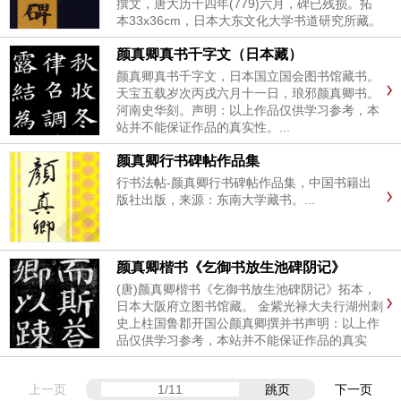
撰文，唐大历十四年(779)六月，碑已残损。拓
本33x36cm，日本大东文化大学书道研究所藏。
表紙題簽：〔破損〕贈司徒馬璘新廟碑 癸未人日
颜真卿真书千字文（日本藏）
知唐題 韩秀实隶书额：故尚书左射知省事风王赠
司...
颜真卿真书千字文，日本国立国会图书馆藏书。
天宝五载岁次丙戌六月十一日，琅邪颜真卿书。
河南史华刻。声明：以上作品仅供学习参考，本
站并不能保证作品的真实性。...
颜真卿行书碑帖作品集
行书法帖-颜真卿行书碑帖作品集，中国书籍出
版社出版，来源：东南大学藏书。...
颜真卿楷书《乞御书放生池碑阴记》
(唐)颜真卿楷书《乞御书放生池碑阴记》拓本，
日本大阪府立图书馆藏。 金紫光禄大夫行湖州刺
史上柱国鲁郡开国公颜真卿撰并书声明：以上作
品仅供学习参考，本站并不能保证作品的真实
性。...
上一页
跳页
下一页