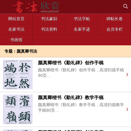
网站首页
书法篆刻
书法字帖
碑帖长卷
名家书法
书法资料
名家手迹
会员专栏
书画馆
专题：颜真卿书法
颜真卿楷书《勤礼碑》创作手稿
颜真卿楷书《勤礼碑》创作手稿，高清扫描手稿
90页...
颜真卿楷书《勤礼碑》教学手稿
颜真卿楷书《勤礼碑》教学手稿，高清扫描教学
手稿80页...