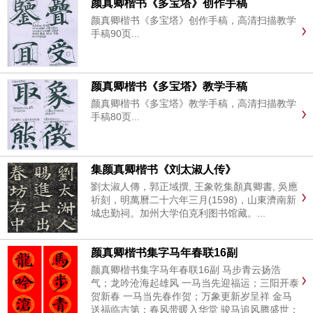
颜真卿楷书《多宝塔》创作手稿
颜真卿楷书《多宝塔》创作手稿，高清扫描教学
手稿90页...
颜真卿楷书《多宝塔》教学手稿
颜真卿楷书《多宝塔》教学手稿，高清扫描教学
手稿80页...
集颜真卿楷书《刘太淑人传》
劉太淑人傳，郭正域撰, 王象乾集顏真卿書, 吳應
祈刻，明萬曆二十六年三月(1598)，山東濟南新
城忠勤祠。加州大学伯克利图书馆藏。...
颜真卿楷书集字马年春联16副
颜真卿楷书集字马年春联16副 马步青云扬浩
气；龙吟沧海起雄风 一马当先迎福运；三阳开泰
贺新春 一马当先春作贺；万象更新岁呈祥 金马
送福临吉第；春风带暖入华堂 骏马追风腾盛世；