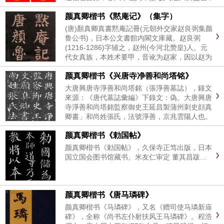
红梅映雪兆丰年 骏马蹄轻开泰运；新春燕舞贺安
颜真卿楷书《黙庵记》（集字）
康 骏马奋蹄开富路；春风送暖启财门 骏马奔腾
千里路，新春更上一...
(唐)顏真卿真書黙庵記冊(元朝外交家赵良弼集颜
鲁公书)，日本公文書館内閣文庫藏。赵良弼
(1216-1286)字辅之，赵州(今河北赞皇)人。元
代女真族，本姓术要甲，音讹为赵家，因以赵为
氏。初举进士，教授赵州。世祖时，任邢州安抚
颜真卿楷书《兴唐寺净善和尚塔铭》
司幕长、陕西等路宣抚使、江淮安抚使、经略
使、少中大夫秘书...
大唐興唐寺淨善和尚塔銘（張淨善墓誌），錄文
來源：《唐代墓誌彙編》下錄文：偽。大唐興唐
寺淨善和尚塔銘監察御史王延昌製蒲州刺史顔真
卿書」和尚姓張氏，法號淨善，京兆雲陽人也。
幼而神清，長益靈悟，誠請」既深，綠愛自淨，
颜真卿楷书《勅国帖》
迺授經於惠雲。溯源」窮委，靡弗徹貫。以故業
行高超，利」益宏溥，知與不知...
颜真卿楷书《勅国帖》，久保寺正笃出版，日本
国立国会图书馆藏书。米友仁审定 董其昌跋...
颜真卿楷书《唐马璘碑》
颜真卿楷书《马璘碑》，又名《赠司使马璘新庙
碑》，全称《尚书左仆射扶风王马璘碑》。程浩