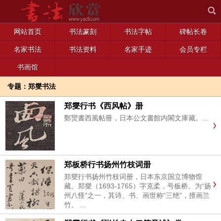
网站首页
书法篆刻
书法字帖
碑帖长卷
名家书法
书法资料
名家手迹
会员专栏
书画馆
专题：郑燮书法
郑燮行书《西风帖》册
鄭爕書西風帖冊，日本公文書館内閣文庫藏。...
郑板桥行书扬州竹枝词册
郑燮行书扬州竹枝词册，日本东京国立博物馆
藏。郑燮（1693-1765）字克柔，号板桥。为“扬
州八怪”之一，其诗、书、画世称“三绝”，擅画兰
竹。 ...