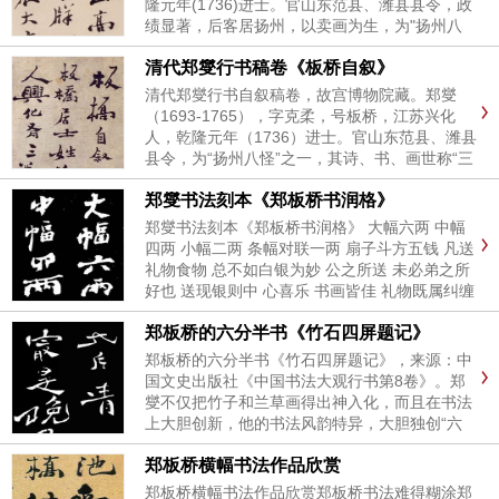
隆元年(1736)进士。官山东范县、潍县县令，政
绩显著，后客居扬州，以卖画为生，为"扬州八
怪"重要代表人物。清，郑燮行书诗轴，纵136.5
清代郑燮行书稿卷《板桥自叙》
厘米，横74.5厘米。故宫博...
清代郑燮行书自叙稿卷，故宫博物院藏。郑燮
（1693-1765），字克柔，号板桥，江苏兴化
人，乾隆元年（1736）进士。官山东范县、潍县
县令，为“扬州八怪”之一，其诗、书、画世称“三
绝”，擅画兰竹。乾隆己巳（1749年）郑燮57岁
郑燮书法刻本《郑板桥书润格》
书 板桥又记时年已五十八矣...
郑燮书法刻本《郑板桥书润格》 大幅六两 中幅
四两 小幅二两 条幅对联一两 扇子斗方五钱 凡送
礼物食物 总不如白银为妙 公之所送 未必弟之所
好也 送现银则中 心喜乐 书画皆佳 礼物既属纠缠
赊欠尤为赖帐年老神倦 亦不能陪诸君子作无益语
郑板桥的六分半书《竹石四屏题记》
言也 画竹多于买竹钱 纸高六尺价三千 任渠话
旧...
郑板桥的六分半书《竹石四屏题记》，来源：中
国文史出版社《中国书法大观行书第8卷》。郑
燮不仅把竹子和兰草画得出神入化，而且在书法
上大胆创新，他的书法风韵特异，大胆独创“六
分半书”，人称板桥体。其诗书画谓之“三绝”。清
郑板桥横幅书法作品欣赏
人蒋士铨在其《忠雅堂诗集》中云：“板桥作字
如写兰，波磔奇古形翩翻；...
郑板桥横幅书法作品欣赏郑板桥书法难得糊涂郑