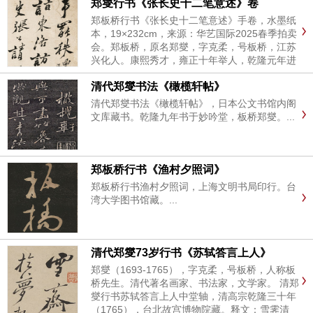
郑燮行书《张长史十二笔意述》卷
郑板桥行书《张长史十二笔意述》手卷，水墨纸
本，19×232cm，来源：华艺国际2025春季拍卖
会。郑板桥，原名郑燮，字克柔，号板桥，江苏
兴化人。康熙秀才，雍正十年举人，乾隆元年进
士。官山东范县、潍县县令。工善诗、词，书法
清代郑燮书法《橄榄轩帖》
自称“六分半书”，写意兰竹，水墨淋漓，以诗、
书、画“三绝”著...
清代郑燮书法《橄榄轩帖》，日本公文书馆内阁
文库藏书。乾隆九年书于妙吟堂，板桥郑燮。...
郑板桥行书《渔村夕照词》
郑板桥行书渔村夕照词，上海文明书局印行。台
湾大学图书馆藏。...
清代郑燮73岁行书《苏轼答言上人》
郑燮（1693-1765），字克柔，号板桥，人称板
桥先生。清代著名画家、书法家，文学家。 清郑
燮行书苏轼答言上人中堂轴，清高宗乾隆三十年
（1765），台北故宫博物院藏。释文：雪霁清