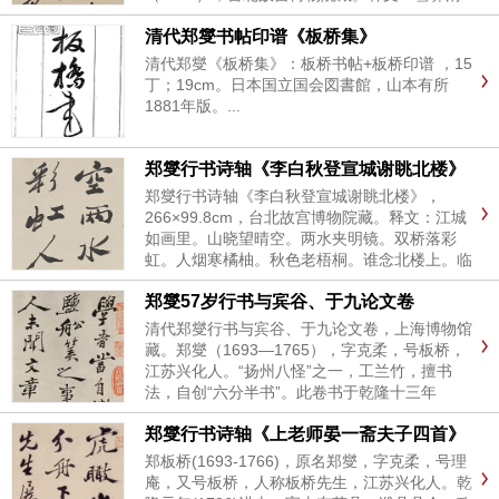
境。发於梦想。此间但有荒山大江。修竹古木。
清代郑燮书帖印谱《板桥集》
每饮邨酒醉後。曳杖放脚。忘路之远近。亦旷然
天真。与武陵旧游...
清代郑燮《板桥集》：板桥书帖+板桥印谱 ，15
丁；19cm。日本国立国会図書館，山本有所
1881年版。...
郑燮行书诗轴《李白秋登宣城谢眺北楼》
郑燮行书诗轴《李白秋登宣城谢眺北楼》，
266×99.8cm，台北故宫博物院藏。释文：江城
如画里。山晓望晴空。两水夹明镜。双桥落彩
虹。人烟寒橘柚。秋色老梧桐。谁念北楼上。临
风怀谢公。板桥郑燮。...
郑燮57岁行书与宾谷、于九论文卷
清代郑燮行书与宾谷、于九论文卷，上海博物馆
藏。郑燮（1693—1765），字克柔，号板桥，
江苏兴化人。“扬州八怪”之一，工兰竹，擅书
法，自创“六分半书”。此卷书于乾隆十三年
（1748），时年五十七岁。...
郑燮行书诗轴《上老师晏一斋夫子四首》
郑板桥(1693-1766)，原名郑燮，字克柔，号理
庵，又号板桥，人称板桥先生，江苏兴化人。乾