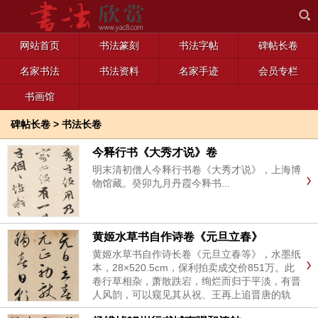
网站首页
书法篆刻
书法字帖
碑帖长卷
名家书法
书法资料
名家手迹
会员专栏
书画馆
碑帖长卷
>
书法长卷
今释行书《大秀才说》卷
明末清初僧人今释行书卷《大秀才说》，上海博
物馆藏。癸卯九月丹霞今释书...
黄姬水草书自作诗卷《元旦立春》
黄姬水草书自作诗长卷《元旦立春等》，水墨纸
本，28×520.5cm，保利拍卖成交价851万。此
卷行草相杂，萧散跌宕，绚烂而归于平淡，有晋
人风韵，可以窥见其从祝、王再上追晋唐的轨
迹。下笔满是清逸之气，洒脱纵横之势跃然纸