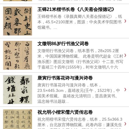
悠，空林对偃蹇。青苔石上净，细草松下软。窗
王铎21米楷书长卷《八关斋会报德记》
外鸟声闲，阶前虎心善。徒然万象多，澹...
王铎楷书长卷《录颜真卿八关斋会报德记》，纸
本，45.5×2100厘米，图源：中央美术学院图书
馆藏书。...
文徵明86岁行书渔父词卷
文徵明行书渔父词卷，纸本墨书，28x205.2厘
米，中国国家博物馆藏。 此卷是明代赵金《江村
渔乐图》图后文徵明《行书渔父词》十二首,书写
于嘉靖三十四年(1555年)，时年文徵明八十六
岁，洋洋洒洒二百七十余字，以行书写成,不甚工
唐寅行书落花诗与漫兴诗卷
整，结体与笔法与其同年八月于《溪山高逸图》
后所书《秋兴...
唐寅行书落花诗与漫兴诗卷，纸本，
23.5×445.3cm，嘉靖改元(壬午，1522年)，中
国美术馆藏。 嘉靖改元清明日，晋昌唐寅书。
温忠翰书法题跋...
祝允明小楷宋儒六贤传志卷
祝允明楷书宋儒六贤传志卷，纸本，25.5x366.3
厘米，台北故宫博物院藏。此卷内容：濂溪先生