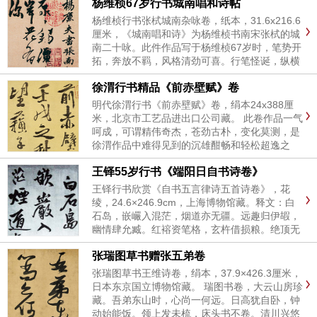
杨维桢67岁行书城南唱和诗帖
上。亦恰承当时帖学盛行、行草互融的风尚。堪
称其诗书成就的代表性作...
杨维桢行书张栻城南杂咏卷，纸本，31.6x216.6
厘米，《城南唱和诗》为杨维桢书南宋张栻的城
南二十咏。此件作品写于杨维桢67岁时，笔势开
拓，奔放不羁，风格清劲可喜。行笔怪诞，纵横
叠宕，用锋古拙峭拔，似有矫横之意，与元朝赵
徐渭行书精品《前赤壁赋》卷
孟頫圆润书法成为鲜明的对比。卷尾有孙承泽、
陈献章、谢肇淛等...
明代徐渭行书《前赤壁赋》卷，绢本24x388厘
米，北京市工艺品进出口公司藏。 此卷作品一气
呵成，可谓精伟奇杰，苍劲古朴，变化莫测，是
徐渭作品中难得见到的沉雄酣畅和轻松超逸之
作。 青藤道人徐渭书于玉屏山馆...
王铎55岁行书《端阳日自书诗卷》
王铎行书欣赏《自书五言律诗五首诗卷》，花
绫，24.6×246.9cm，上海博物馆藏。释文：白
石岛，嵌巗入混茫，烟道亦无疆。远趣归伊嘏，
幽情肆允臧。红褣资笔格，玄杵借损粮。绝顶无
东灞，睽年花满床。题蕉轩 徐入归丘壑，曲廊邃
张瑞图草书赠张五弟卷
未经。岂知数丈影，散作万年青。形色隋天沃，
虚灵带雪听。德...
张瑞图草书王维诗卷，绢本，37.9×426.3厘米，
日本东京国立博物馆藏。 瑞图书卷，大云山房珍
藏。吾弟东山时，心尚一何远。日高犹自卧，钟
动始能饭。领上发未梳，床头书不卷。清川兴悠