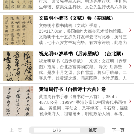
行录、康节先生墓志铭、明道先生行状、伊川先
生年谱、横渠先生行状、文公先生行状共六则款
识：后学祝允明书...
文徵明小楷书《文赋》卷（美国藏）
文徵明小楷书陆机《文赋》手卷，
23×117.8cm，美国纽约大都会艺术博物馆藏。
文徵明于七十五岁为好友华云书写此卷，历时三
载，七十八岁方书写完毕。有方家评说，此卷为
文徵明小楷书迹中的精品。其字体结构谨严，用
祝允明67岁草书《后赤壁赋》（台北藏）
笔精力充沛，写小字如大字，笔笔既稳且准，堪
当后世楷模...
祝允明草书《后赤壁赋》，来源：文征明《赤壁
图》拖尾，台北故宫博物院藏。 释文: 后赤壁
赋。是岁十月之望。步自雪堂。将归于临皋。二
客从予。过黄泥之坂。霜露既降。木叶尽脱。人
影在地。仰见明月。顾而乐之。行歌相答。已而
黄道周行书《自撰诗十六首》卷
叹曰。有客无酒。有酒无肴。月白风清。如此良
夜何...
黄道周行书手卷《自书诗十六首》，35.4 x
457.8公分，1999年香港苏富比中国古代书画拍
品。 黄道周，字幼玄，又字螭若，号石斋，福建
省漳州府人，祖籍莆田，明朝政治人物、学者、
书法家、艺术家。书法不流凡俗，笔意离奇超
妙，如急湍下流，被咽危石，雄健奔放。本幅写
上一页
跳页
下一页
于壬申(1632...