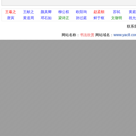
王羲之
王献之
颜真卿
柳公权
欧阳询
赵孟頫
苏轼
黄庭
唐寅
黄道周
邓石如
梁诗正
孙过庭
鲜于枢
文徵明
祝允
联系
网站名称：
书法欣赏
网站域名：
www.yac8.c