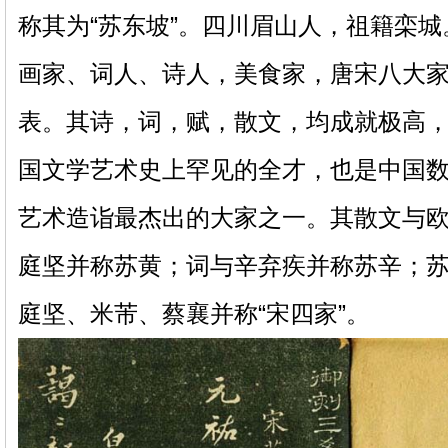
称其为“苏东坡”。四川眉山人，祖籍栾
画家、词人、诗人，美食家，唐宋八大
表。其诗，词，赋，散文，均成就极高
国文学艺术史上罕见的全才，也是中国
艺术造诣最杰出的大家之一。其散文与
庭坚并称苏黄；词与辛弃疾并称苏辛；
庭坚、米芾、蔡襄并称“宋四家”。