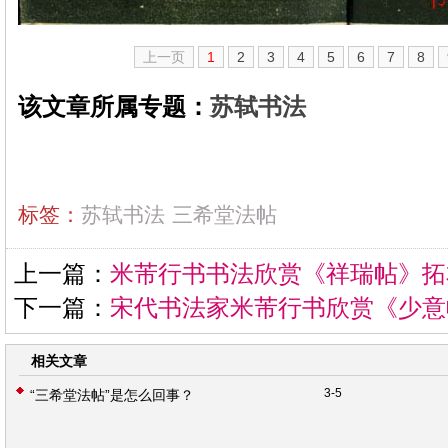
上一页
1
2
3
4
5
6
7
8
该文章所属专题：
苏轼书法
标签：
苏轼书法
三希堂法帖
上一篇：
米芾行书书法欣赏《祥瑞帖》拓
下一篇：
宋代书法家米芾行书欣赏《少意
相关文章
3-5
“三希堂法帖”是怎么回事？