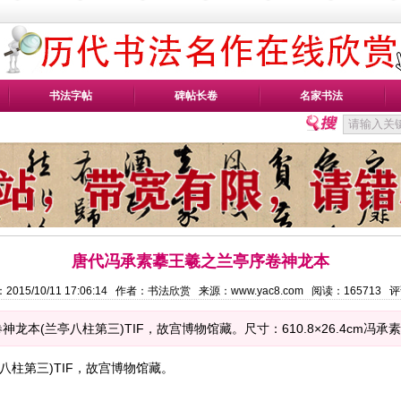
书法字帖
碑帖长卷
名家书法
唐代冯承素摹王羲之兰亭序卷神龙本
2015/10/11 17:06:14 作者：书法欣赏 来源：www.yac8.com 阅读：
165713
评
本(兰亭八柱第三)TIF，故宫博物馆藏。尺寸：610.8×26.4cm冯承
八柱第三)TIF，故宫博物馆藏。