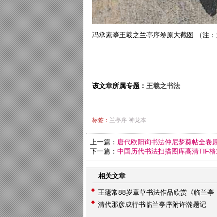
冯承素摹王羲之兰亭序卷原大截图 （注
该文章所属专题：
王羲之书法
标签：
兰亭序
神龙本
上一篇：
唐代欧阳询书法仲尼梦奠帖全卷原
下一篇：
中国历代书法扫描图库高清TIF
相关文章
王蘧常88岁章草书法作品欣赏《临兰亭
清代那彦成行书临兰亭序附许瀚题记
序》