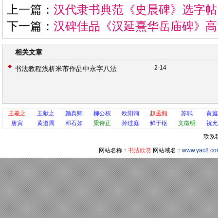
上一篇：
汉代隶书典范《史晨碑》选字帖
下一篇：
汉碑佳品《汉延熹华岳庙碑》高
相关文章
2-14
书法教程浅析米芾作品中永字八法
王羲之
王献之
颜真卿
柳公权
欧阳询
赵孟頫
苏轼
黄庭
唐寅
黄道周
邓石如
梁诗正
孙过庭
鲜于枢
文徵明
祝允
联系
网站名称：
书法欣赏
网站域名：
www.yac8.c