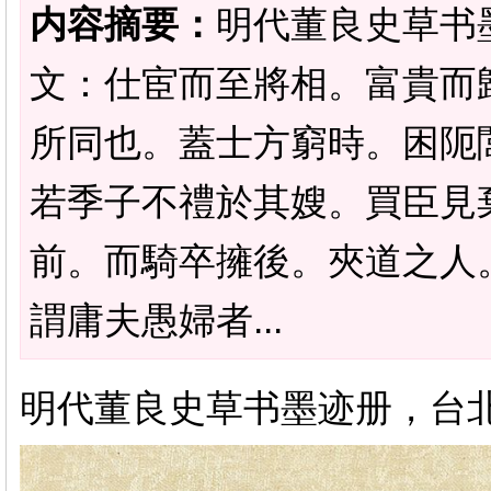
内容摘要：
明代董良史草书
文：仕宦而至將相。富貴而
所同也。蓋士方窮時。困阨
若季子不禮於其嫂。買臣見
前。而騎卒擁後。夾道之人
謂庸夫愚婦者...
明代董良史草书墨迹册，台