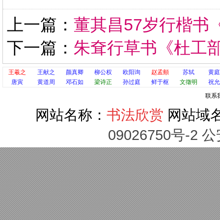
上一篇：
董其昌57岁行楷书
下一篇：
朱耷行草书《杜工
王羲之
王献之
颜真卿
柳公权
欧阳询
赵孟頫
苏轼
黄庭
唐寅
黄道周
邓石如
梁诗正
孙过庭
鲜于枢
文徵明
祝允
联系
网站名称：
书法欣赏
网站域
09026750号-2 