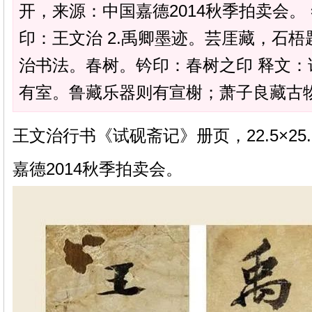
开，来源：中国嘉德2014秋季拍卖会。
印：王文治 2.禹卿墨迹。芸厓藏，石梧
治书法。春树。钤印：春树之印 释文
有室。鲁藏乐器则有宣榭；萧子良藏古物则
王文治行书《试砚斋记》册页，22.5×25
嘉德2014秋季拍卖会。