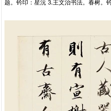
题。钤印：星沅 3.王文治书法。春树。