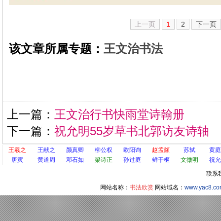
上一页
1
2
下一页
该文章所属专题：
王文治书法
上一篇：
王文治行书快雨堂诗翰册
下一篇：
祝允明55岁草书北郭访友诗轴
王羲之
王献之
颜真卿
柳公权
欧阳询
赵孟頫
苏轼
黄庭
唐寅
黄道周
邓石如
梁诗正
孙过庭
鲜于枢
文徵明
祝允
联系
网站名称：
书法欣赏
网站域名：
www.yac8.c