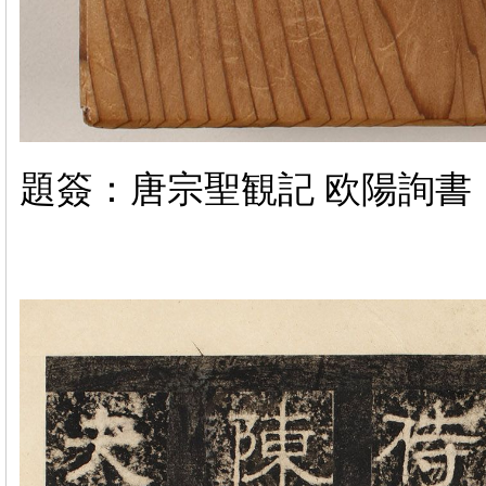
題簽：唐宗聖観記 欧陽詢書