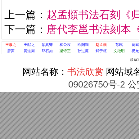
上一篇：
赵孟頫书法石刻《
下一篇：
唐代李邕书法刻本
王羲之
王献之
颜真卿
柳公权
欧阳询
赵孟頫
苏轼
黄庭
唐寅
黄道周
邓石如
梁诗正
孙过庭
鲜于枢
文徵明
祝允
联系
网站名称：
书法欣赏
网站域
09026750号-2 