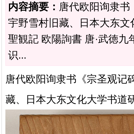
内容摘要：
唐代欧阳询隶书《
宇野雪村旧藏、日本大东文
聖観記 欧陽詢書 唐·武徳九
识...
唐代欧阳询隶书《宗圣观记碑》
藏、日本大东文化大学书道