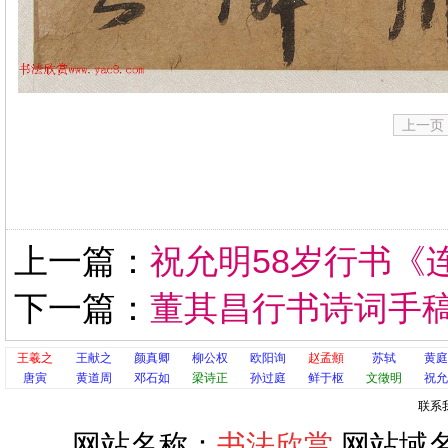
上一页
上一篇：
祝允明58岁行书《
下一篇：
董其昌行书诗词手
王羲之
王献之
颜真卿
柳公权
欧阳询
赵孟頫
苏轼
黄庭
唐寅
黄道周
邓石如
梁诗正
孙过庭
鲜于枢
文徵明
祝允
联系
网站名称：
书法欣赏
网站域