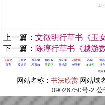
上一
上一篇：
文徵明行草书《玉
下一篇：
陈淳行草书《越游
王羲之
王献之
颜真卿
柳公权
欧阳询
赵孟頫
苏轼
黄庭
唐寅
黄道周
邓石如
梁诗正
孙过庭
鲜于枢
文徵明
祝允
联系
网站名称：
书法欣赏
网站域
09026750号-2 