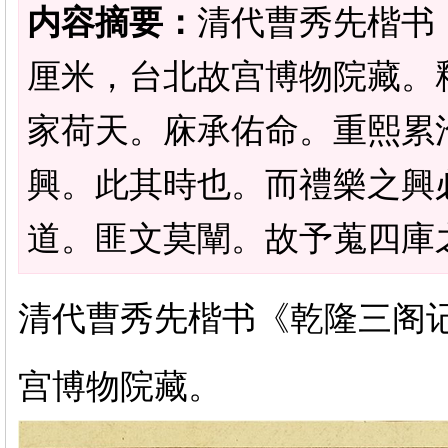
内容摘要：
清代曹秀先楷书《
厘米，台北故宫博物院藏。
家荷天。庥承佑命。重熙累
興。此其時也。而禮樂之興
道。匪文莫闡。故予蒐四庫之
清代曹秀先楷书《乾隆三阁记》
宫博物院藏。