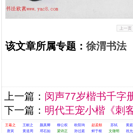
上一页
该文章所属专题：
徐渭书法
上一篇：
闵声77岁楷书千字
下一篇：
明代王宠小楷《刺
王羲之
王献之
颜真卿
柳公权
欧阳询
赵孟頫
苏轼
黄庭
唐寅
黄道周
邓石如
梁诗正
孙过庭
鲜于枢
文徵明
祝允