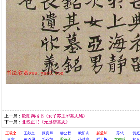
上一篇：
欧阳询楷书《女子苏玉华墓志铭》
下一篇：
北魏正书《元显徳墓志》
王羲之
王献之
颜真卿
柳公权
欧阳询
赵孟頫
苏轼
黄庭
唐寅
黄道周
邓石如
梁诗正
孙过庭
鲜于枢
文徵明
祝允