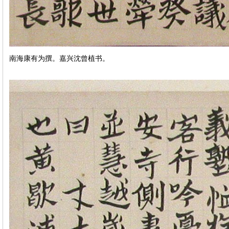
南海康有为撰。嘉兴沈曾植书。