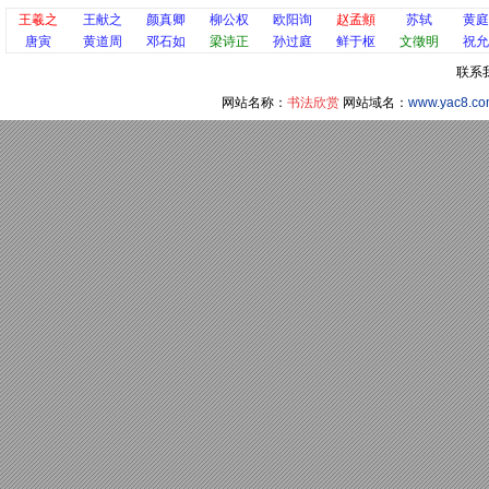
王羲之
王献之
颜真卿
柳公权
欧阳询
赵孟頫
苏轼
黄庭
唐寅
黄道周
邓石如
梁诗正
孙过庭
鲜于枢
文徵明
祝允
联系
网站名称：
书法欣赏
网站域名：
www.yac8.c