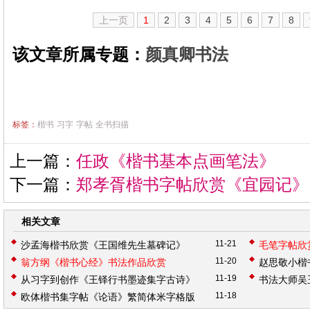
上一页
1
2
3
4
5
6
7
8
该文章所属专题：
颜真卿书法
标签：
楷书
习字
字帖
全书扫描
上一篇：
任政《楷书基本点画笔法》
下一篇：
郑孝胥楷书字帖欣赏《宜园记》
相关文章
11-21
沙孟海楷书欣赏《王国维先生墓碑记》
毛笔字帖欣
11-20
翁方纲《楷书心经》书法作品欣赏
赵思敬小楷
11-19
从习字到创作《王铎行书墨迹集字古诗》
书法大师吴
11-18
欧体楷书集字帖《论语》繁简体米字格版