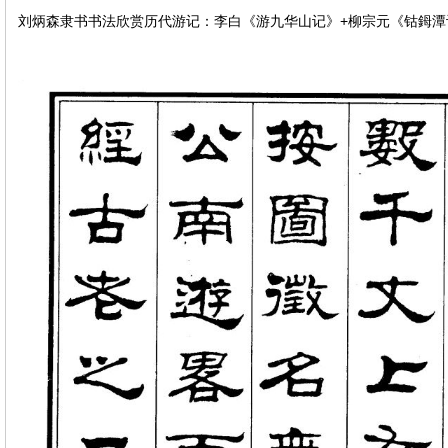
刘炳森隶书书法欣赏历代游记：李白《游九华山记》+柳宗元《钴鉧潭