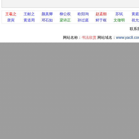
王羲之
王献之
颜真卿
柳公权
欧阳询
赵孟頫
苏轼
黄庭
唐寅
黄道周
邓石如
梁诗正
孙过庭
鲜于枢
文徵明
祝允
联系
网站名称：
书法欣赏
网站域名：
www.yac8.c