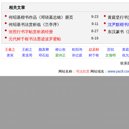
相关文章
9-23
何绍基楷书作品《邓琰墓志铭》册页
黄庭坚行书
9-11
何绍基书法赏析临《兰亭序》
沈尹默楷书
8-27
张照行书字帖赏析易经册
东汉篆书《
8-19
元代鲜于枢书法墨迹波罗蜜帖
王羲之
王献之
颜真卿
柳公权
欧阳询
赵孟頫
苏轼
黄庭
唐寅
黄道周
邓石如
梁诗正
孙过庭
鲜于枢
文徵明
祝允
联系
网站名称：
书法欣赏
网站域名：
www.yac8.c