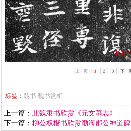
上一页
1
2
3
下一
标签：
魏书
魏书赏析
上一篇：
北魏隶书欣赏《元文墓志》
下一篇：
柳公权楷书欣赏渤海郡公神道碑