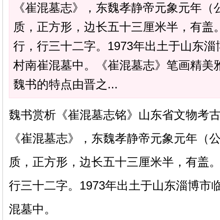
《崔混墓志》，东魏孝静帝元象元年（公
质，正方形，边长五十三厘米半，有盖
行，行三十二字。1973年出土于山东
村南崔混墓中。《崔混墓志》笔画精美
魏书的特点由晋之...
魏书赏析《崔混墓志铭》山东省文物考
《崔混墓志》，东魏孝静帝元象元年（公
质，正方形，边长五十三厘米半，有盖
行三十二字。1973年出土于山东淄博市
混墓中。