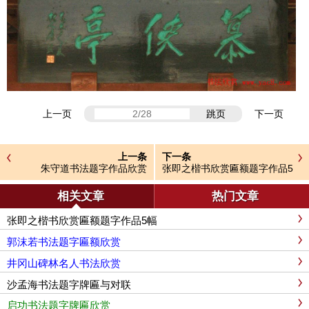
上一页
跳页
下一页
上一条
下一条
朱守道书法题字作品欣赏
张即之楷书欣赏匾额题字作品5
幅
相关文章
热门文章
张即之楷书欣赏匾额题字作品5幅
郭沫若书法题字匾额欣赏
井冈山碑林名人书法欣赏
沙孟海书法题字牌匾与对联
启功书法题字牌匾欣赏