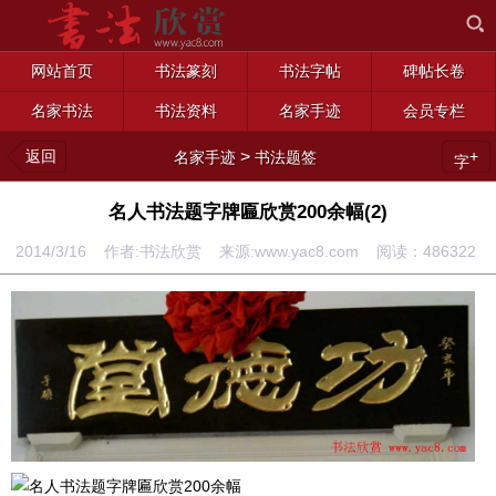
网站首页
书法篆刻
书法字帖
碑帖长卷
名家书法
书法资料
名家手迹
会员专栏
返回
>
+
名家手迹
书法题签
字
名人书法题字牌匾欣赏200余幅(2)
2014/3/16 作者:书法欣赏 来源:www.yac8.com 阅读：
486322