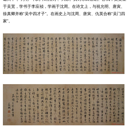
于吴宽，学书于李应祯，学画于沈周。在诗文上，与祝允明、唐寅、
徐真卿并称“吴中四才子”。在画史上与沈周、唐寅、仇英合称“吴门四
家”。