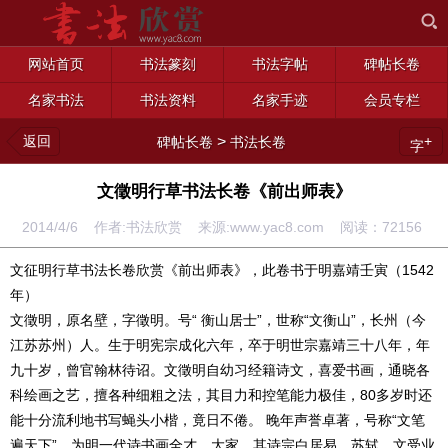
网站首页
书法篆刻
书法字帖
碑帖长卷
名家书法
书法资料
名家手迹
会员专栏
返回
>
+
碑帖长卷
书法长卷
字
文徵明行草书法长卷《前出师表》
2014/4/6 作者:书法欣赏 来源:www.yac8.com 阅读：
72156
文征明行草书法长卷欣赏《前出师表》，此卷书于明嘉靖壬寅（1542
年）
文徵明，原名壁，字徵明。号“ 衡山居士”，世称“文衡山”，长州（今
江苏苏州）人。生于明宪宗成化六年，卒于明世宗嘉靖三十八年，年
九十岁，曾官翰林待诏。文徵明自幼习经籍诗文，喜爱书画，通晓各
科绘画之艺，擅各种细粗之法，其目力和控笔能力极佳，80多岁时还
能十分流利地书写蝇头小楷，竟日不倦。 晚年声誉卓著，号称“文笔
遍天下”。为明一代诗书画全才、大家。其诗宗白居易、苏轼，文受业