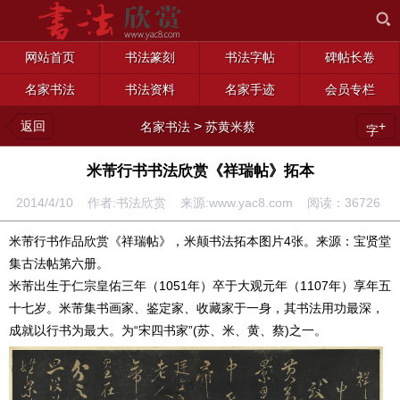
网站首页
书法篆刻
书法字帖
碑帖长卷
名家书法
书法资料
名家手迹
会员专栏
返回
>
+
名家书法
苏黄米蔡
字
米芾行书书法欣赏《祥瑞帖》拓本
2014/4/10 作者:书法欣赏 来源:www.yac8.com 阅读：
36726
米芾行书作品欣赏《祥瑞帖》，米颠书法拓本图片4张。来源：宝贤堂
集古法帖第六册。
米芾出生于仁宗皇佑三年（1051年）卒于大观元年（1107年）享年五
十七岁。米芾集书画家、鉴定家、收藏家于一身，其书法用功最深，
成就以行书为最大。为“宋四书家”(苏、米、黄、蔡)之一。