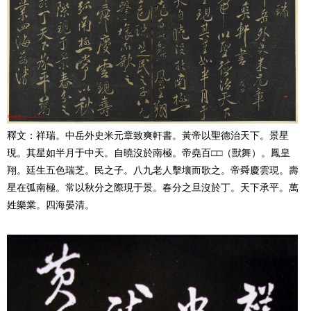
釋文：祥瑞。中岳外史米元章致爽軒書。黃帝以聖德治天下。景星
現。其星如半月于中天。自曉沒於南極。帝堯百□□（獸舞）。鳳皇
翔。廷生五色瑞芝。民之子。八九老人擊壤而歌之。帝舜慶雲現。壽
星在弧南極。常以秋分之際現于景。春分之旦沒於丁。天下承平。萬
姓樂業。四海晏清。