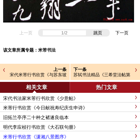
上一页
跳页
下一页
该文章所属专题：
米芾书法
上一条
下一条
宋代米芾行书欣赏《与苏东坡
苏轼书法精品《三希堂法帖第
对书》
十二册》
相关文章
热门文章
宋代书法家米芾行书欣赏《少意帖》
米芾行书欣赏《今日献祝寿纪庆生申诗》
旧拓兰亭序二十种之褚遂良临本
明代李应桢行书欣赏《大石联句册》
米芾行书欣赏《潇湘八景图序》