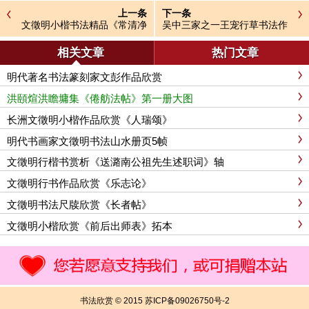
上一条
下一条
文徵明小楷书法精品《常清净
吴中三家之一王宠行草书法作
经+老子列传》合册高清彩版
品欣赏《九歌》
相关文章
热门文章
明代著名书法篆刻家文彭作品欣赏
洪頤煊洪瞻墉集《倦舫法帖》第一册大图
长洲文徵明小楷作品欣赏《人瑞颂》
明代书画家文徵明书法山水册页5帧
文徵明行楷书赏析《送潞南公祖先生述职词》轴
文徵明行书作品欣赏《乐志论》
文徵明书法尺牍欣赏《长者帖》
文徵明小楷欣赏《前后出师表》拓本
书法欣赏 © 2015 苏ICP备09026750号-2