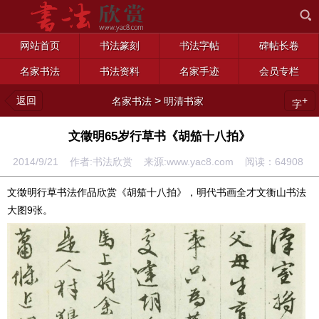
网站首页
书法篆刻
书法字帖
碑帖长卷
名家书法
书法资料
名家手迹
会员专栏
返回
>
+
名家书法
明清书家
字
文徵明65岁行草书《胡笳十八拍》
2014/9/21 作者:书法欣赏 来源:www.yac8.com 阅读：
64908
文徵明行草书法作品欣赏《胡笳十八拍》，明代书画全才文衡山书法
大图9张。