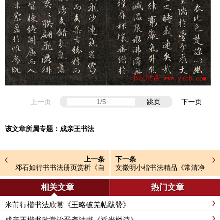
上一页
跳页
下一页
该文章所属专题：
成亲王书法
上一条
下一条
邓石如行书书法册页赏析《自
文徵明小楷书法精品《常清净
书诗稿36首》
经+老子列传》合册高清彩版
相关文章
热门文章
米芾行楷书法欣赏《王略破羌帖跋赞》
成亲王楷书欣赏诒晋斋法书《近光楼诗》