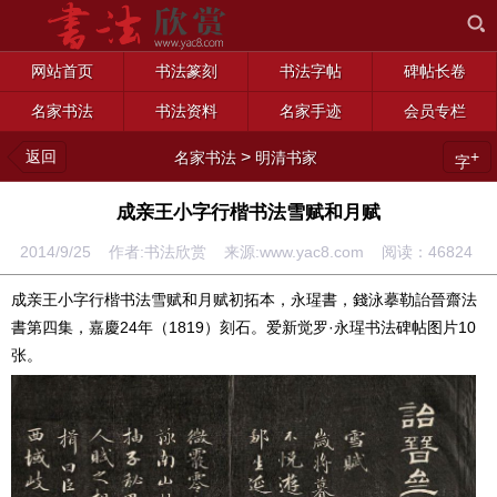
网站首页
书法篆刻
书法字帖
碑帖长卷
名家书法
书法资料
名家手迹
会员专栏
返回
>
+
名家书法
明清书家
字
成亲王小字行楷书法雪赋和月赋
2014/9/25 作者:书法欣赏 来源:www.yac8.com 阅读：
46824
成亲王小字行楷书法雪赋和月赋初拓本，永瑆書，錢泳摹勒詒晉齋法
書第四集，嘉慶24年（1819）刻石。爱新觉罗·永瑆书法碑帖图片10
张。