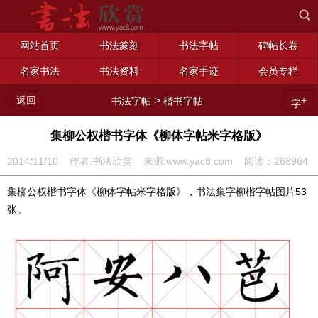
网站首页
书法篆刻
书法字帖
碑帖长卷
名家书法
书法资料
名家手迹
会员专栏
返回
>
+
书法字帖
楷书字帖
字
集柳公权楷书字体《柳体字帖米字格版》
2014/11/10 作者:书法欣赏 来源:www.yac8.com 阅读：
268964
集柳公权楷书字体《柳体字帖米字格版》，书法集字柳楷字帖图片53
张。