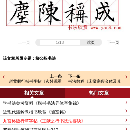
上一页
跳页
下一页
该文章所属专题：
柳公权书法
上一条
下一条
赵孟頫行楷书字帖《玄妙观重
书法教程《宋徽宗瘦金体及其
修三门记》
笔法》
相关文章
热门文章
学书法参考资料《楷书书法异体字集锦》
近现代潘龄皋楷书欣赏《陋室铭》
九宫格版行草字帖《王献之行书技法要诀》
费新我毛笔行书字帖图片34P