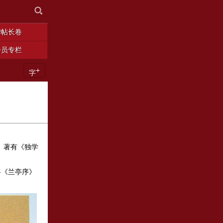
碑帖长卷
会员专栏
+
字
元。著有《独学
将《兰亭序》