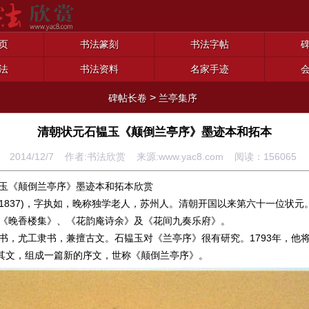
页
书法篆刻
书法字帖
法
书法资料
名家手迹
>
碑帖长卷
兰亭集序
清朝状元石韫玉《颠倒兰亭序》墨迹本和拓本
2014/12/7 作者:书法欣赏 来源:www.yac8.com 阅读：
156065
玉《颠倒兰亭序》墨迹本和拓本欣赏
56-1837)，字执如，晚称独学老人，苏州人。清朝开国以来第六十一位状
《晚香楼集》、《花韵庵诗余》及《花间九奏乐府》。
书，尤工隶书，兼擅古文。石韫玉对《兰亭序》很有研究。1793年，他
倒其文，组成一篇新的序文，世称《颠倒兰亭序》。