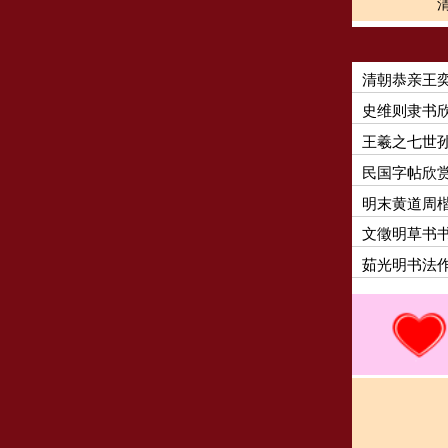
清朝恭亲王
史维则隶书
王羲之七世
民国字帖欣
明末黄道周
文徵明草书
茹光明书法