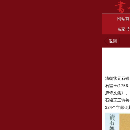
网站首
名家书
返回
清朝状元石韫
石韫玉(17
庐诗文集》、
石韫玉工诗善
324个字颠