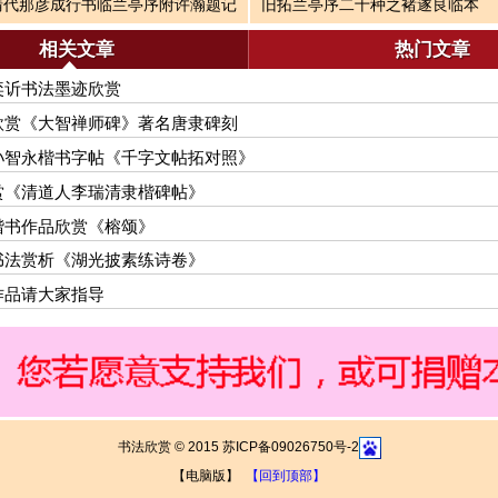
清代那彦成行书临兰亭序附许瀚题记
旧拓兰亭序二十种之褚遂良临本
相关文章
热门文章
奕䜣书法墨迹欣赏
欣赏《大智禅师碑》著名唐隶碑刻
孙智永楷书字帖《千字文帖拓对照》
赏《清道人李瑞清隶楷碑帖》
楷书作品欣赏《榕颂》
书法赏析《湖光披素练诗卷》
作品请大家指导
书法欣赏 © 2015 苏ICP备09026750号-2
【电脑版】
【回到顶部】