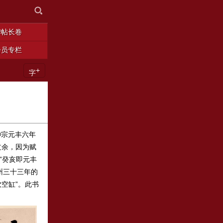
碑帖长卷
会员专栏
+
字
神宗元丰六年
过余，因为赋
”癸亥即元丰
州三十三年的
空缸”。此书