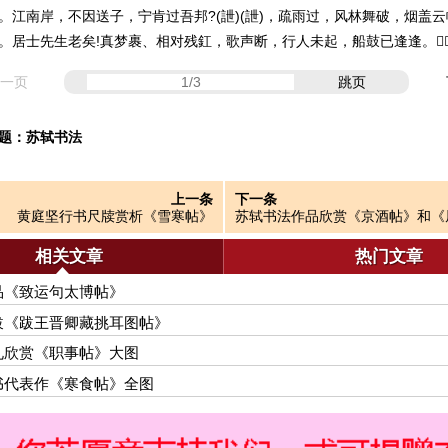
。江南岸，不因送子，宁肯过吾邦?(詍)(詍)，疏雨过，风林舞破，烟盖
。居士先生老矣!真梦裹、相对残釭，歌声断，行人未起，船鼓已逢逢。
一页
跳页
题：
苏轼书法
上一条
下一条
黄庭坚行书尺牍赏析《雪寒帖》
苏轼书法作品欣赏《京酒帖》和《
相关文章
热门文章
品《致运句太博帖》
跋《跋王晋卿藏挑耳图帖》
札欣赏《职事帖》大图
书代表作《寒食帖》全图