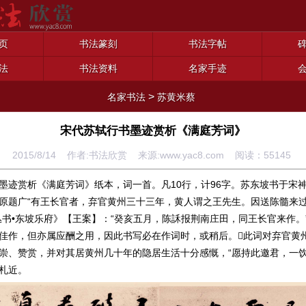
页
书法篆刻
书法字帖
法
书法资料
名家手迹
>
名家书法
苏黄米蔡
宋代苏轼行书墨迹赏析《满庭芳词》
2015/8/14 作者:书法欣赏 来源:www.yac8.com 阅读：
55145
墨迹赏析《满庭芳词》纸本，词一首。凡10行，计96字。苏东坡书于宋
。此词原题广“有王长官者，弃官黄州三十三年，黄人谓之王先生。因送陈髓来
丛书•东坡乐府》【王案】：“癸亥五月，陈訸报荆南庄田，同王长官来作。
佳作，但亦属应酬之用，因此书写必在作词时，或稍后。此词对弃官黄
崇、赞赏，并对其居黄州几十年的隐居生活十分感慨，“愿持此邀君，一饮
札近。