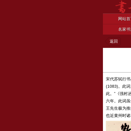
网站首
名家书
返回
宋代苏轼行书
(1083)
此。”《强村
六年。此词虽
王先生极为推
也近黄州时诸