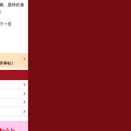
云幢。愿持此邀

下一页
屏事帖》