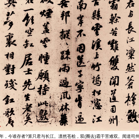
年，今谁存者?算只君与长江。凛然苍桧，双(圈去)霜干苦难双。闻道司