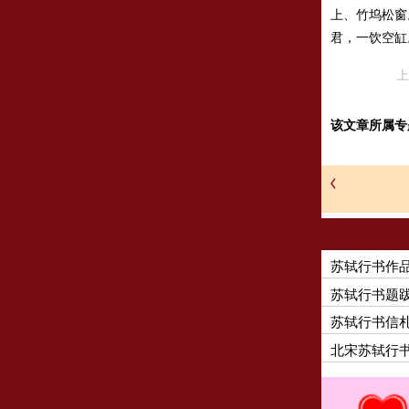
上、竹坞松窗
君，一饮空缸
上
该文章所属专
苏轼行书作
苏轼行书题
苏轼行书信
北宋苏轼行