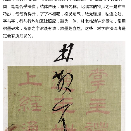
圆，笔笔合乎法度；结体严谨，布白匀称。此临本的特点之一是布白
巧妙，笔笔拆得开，字字不相犯，松灵透气，绝无碰撞、粘连之处。
字与字，行与行均能互让照应，融为一体。林老临池讲究墨法，常用
宿墨破水，所临之字浓淡有致，故墨趣盎然。这些，对学临汉碑者是
定会有所启发的。