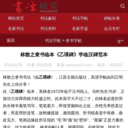
网站首页
书法篆刻
书法字帖
碑帖长卷
名家书法
书法资料
名家手迹
会员专栏
返回
>
+
书法字帖
隶书字帖
字
林散之隶书临本《乙瑛碑》学临汉碑范本
2016/4/29 作者:书法欣赏 来源:www.yac8.com 阅读：
205355
林散之隶书书法《临
乙瑛碑
》，江苏古籍出版社，高清字帖由刘正明
先生上传分享！
此《
乙瑛碑
》临本，系林老1972年临于元书纸上。当时先生76岁，正
值功力深厚而精力旺盛之时。此本虽字大不过二寸，但林老必悬肘而
执长锋羊毫笔书写，笔笔着力，即使背抛钩出之处，亦绝无率然直过
者，而是用肘送笔，故刚健挺拔，遒劲圆润。所书线条直中有曲，曲
处见方。笔画边缘处所呈现的 “毛”和“曲”如“壁坼”、“屋漏”正是力量的
涨出，功力的表现。 林老临帖认真，循规蹈距，起收回放，转折方