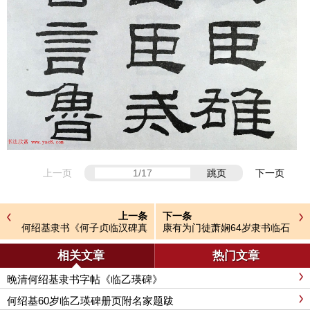
上一页
跳页
下一页
上一条
下一条
何绍基隶书《何子贞临汉碑真
康有为门徒萧娴64岁隶书临石
迹》
门颂
相关文章
热门文章
晚清何绍基隶书字帖《临乙瑛碑》
何绍基60岁临乙瑛碑册页附名家题跋