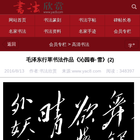
网站首页
书法篆刻
书法字帖
碑帖长卷
名家书法
书法资料
名家手迹
会员专栏
返回
>
+
会员专栏
高清书法
字
毛泽东行草书法作品《沁园春·雪》(2)
2016/8/13 作者:书法欣赏 来源:www.yac8.com 阅读：
348397