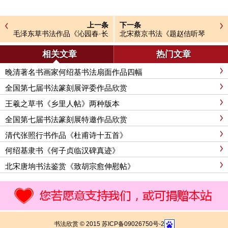
上一条
下一条
毛泽东草书法作品《沁园春·长
北宋蔡京书法《题赵佶听琴
沙》
图》高清大图欣赏
相关文章
热门文章
晚清著名书画家何绍基书法扇面作品四幅
全国第七届书法篆刻展评委作品欣赏
王羲之草书《乡里人帖》两种版本
全国第七届书法篆刻展特邀作品欣赏
清代张照行书作品《杜甫诗十五首》
何绍基隶书《何子贞临汉碑真迹》
北宋唐垧书法鉴赏《致胡宗愈伸慰帖》
书法欣赏 © 2015 苏ICP备09026750号-2