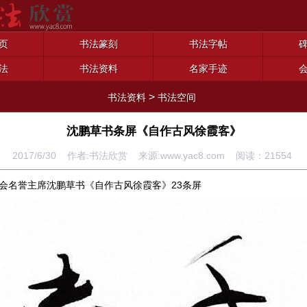
页
书法篆刻
书法字帖
法
书法资料
名家手迹
>
书法资料
书法空间
沈鹏草书条屏《自作古风徐霞客》
2017/6/30 作者:书法欣赏 来源:www.yac8.com 阅读：
21554
会名誉主席沈鹏草书《自作古风徐霞客》23条屏