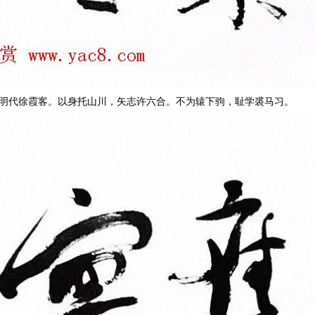
明代徐霞客。以身托山川，矢志许六合。不为辕下驹，耻学裘马习。