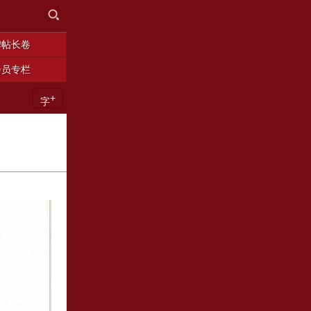
碑帖长卷
会员专栏
+
字