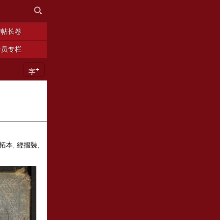
碑帖长卷
会员专栏
+
字
 拓本, 經摺裝,