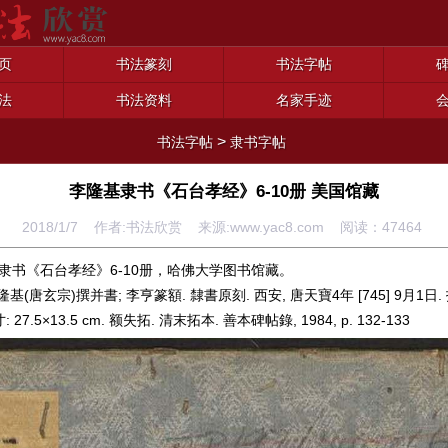
页
书法篆刻
书法字帖
法
书法资料
名家手迹
>
书法字帖
隶书字帖
李隆基隶书《石台孝经》6-10册 美国馆藏
2018/1/7 作者:书法欣赏 来源:www.yac8.com 阅读：
47464
隶书《石台孝经》6-10册，哈佛大学图书馆藏。
隆基(唐玄宗)撰并書; 李亨篆額. 隸書原刻. 西安, 唐天寶4年 [745] 9月1日.
27.5×13.5 cm. 额失拓. 清末拓本. 善本碑帖錄, 1984, p. 132-133