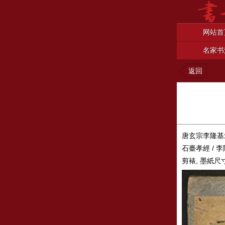
网站首
名家书
返回
唐玄宗李隆基
石臺孝經 / 李
剪裱, 墨紙尺寸: 