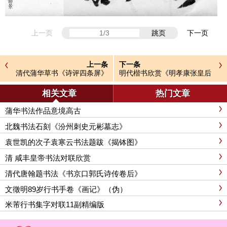
上一页
跳页
下一页
上一条
下一条
清代蒲华草书《诗评四条屏》
明代楷书欣赏《明孝康张皇后
等
授箓牒简》
相关文章
热门文章
蒲华书法作品意境高古
北魏书法石刻《汾州刺史元彬墓志》
袁世凯的次子袁寒云书法题跋《揭钵图》
清 咸丰皇帝书法对联欣赏
清代唐翰题书法《书京口郭氏诗传卷后》
文徵明89岁行书手卷《画记》（伪）
米芾行书集字对联11副精编版