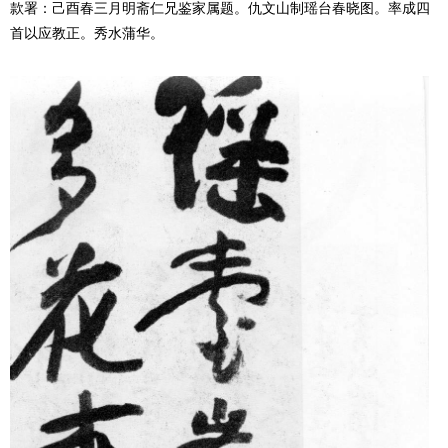
款署：己酉春三月明斋仁兄鉴家属题。仇文山制瑶台春晓图。率成四
首以应教正。秀水蒲华。