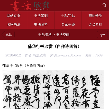
网站首页
书法篆刻
书法字帖
碑帖长卷
名家书法
书法资料
名家手迹
会员专栏
返回
>
+
书法资料
书法空间
字
蒲华行书欣赏《自作诗四首》
2018/6/12 作者:书法欣赏 来源:www.yac8.com 阅读：
7589
蒲华行书欣赏《自作诗四首》