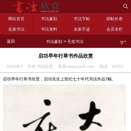
网站首页
书法篆刻
书法字帖
碑帖长卷
名家书法
书法资料
名家手迹
会员专栏
返回
>
+
书法篆刻
毛笔书法
字
启功早年行草书作品欣赏
2018/6/7 作者:书法欣赏 来源:www.yac8.com 阅读：
40783
启功早年行草书欣赏，启功先生上世纪七十年代书法作品7幅。