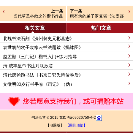
上一条
下一条
当代草圣林散之的楷书作品
康有为的弟子罗复堪书法墨迹
相关文章
热门文章
北魏书法石刻《汾州刺史元彬墓志》
袁世凯的次子袁寒云书法题跋《揭钵图》
赵孟頫《三门记》楷书入门+练习指导
清 咸丰皇帝书法对联欣赏
清代唐翰题书法《书京口郭氏诗传卷后》
文徵明89岁行书手卷《画记》（伪）
书法欣赏 © 2015 苏ICP备09026750号-2
【电脑版】
【回到顶部】