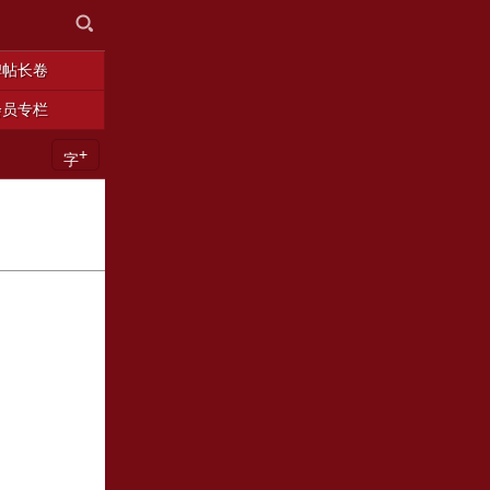
碑帖长卷
会员专栏
+
字