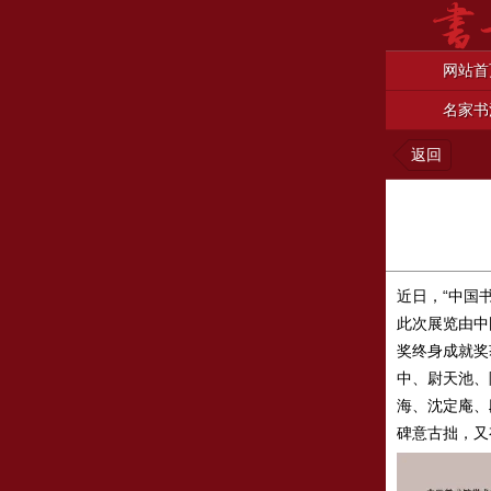
网站首
名家书
返回
近日，“中国
此次展览由中
奖终身成就奖
中、尉天池、
海、沈定庵、
碑意古拙，又