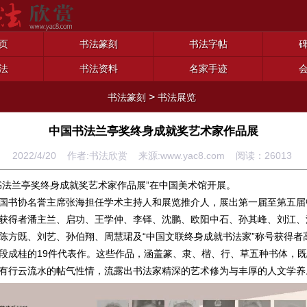
页
书法篆刻
书法字帖
法
书法资料
名家手迹
>
书法篆刻
书法展览
中国书法兰亭奖终身成就奖艺术家作品展
2022/4/20 作者:书法欣赏 来源:www.yac8.com 阅读：
26013
书法兰亭奖终身成就奖艺术家作品展”在中国美术馆开展。
国书协名誉主席张海担任学术主持人和展览推介人，展出第一届至第五届
获得者潘主兰、启功、王学仲、李铎、沈鹏、欧阳中石、孙其峰、刘江、
陈方既、刘艺、孙伯翔、周慧珺及“中国文联终身成就书法家”称号获得者
段成桂的19件代表作。这些作品，涵盖篆、隶、楷、行、草五种书体，
有行云流水的帖气性情，流露出书法家精深的艺术修为与丰厚的人文学养