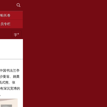
碑帖长卷
会员专栏
+
字
中国书法兰亭
沙曼翁、姚奠
高式熊、张
既有深沉宽博的
。