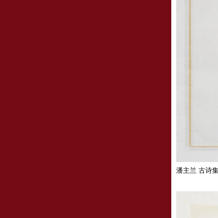
潘主兰 古诗集句