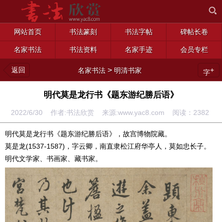
网站首页
书法篆刻
书法字帖
碑帖长卷
名家书法
书法资料
名家手迹
会员专栏
返回
>
+
名家书法
明清书家
字
明代莫是龙行书《题东游纪勝后语》
2022/6/30 作者:书法欣赏 来源:www.yac8.com 阅读：
2382
明代
莫是龙行书《题东游纪勝后语》，故宫博物院藏。
莫是龙(1537-1587)，字云卿，南直隶松江府华亭人，莫如忠长子。
明代文学家、书画家、藏书家。