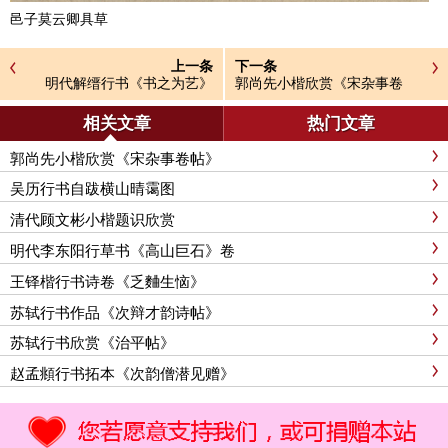
邑子莫云卿具草
上一条
下一条
明代解缙行书《书之为艺》
郭尚先小楷欣赏《宋杂事卷
帖》
相关文章
热门文章
郭尚先小楷欣赏《宋杂事卷帖》
吴历行书自跋横山晴霭图
清代顾文彬小楷题识欣赏
明代李东阳行草书《高山巨石》卷
王铎楷行书诗卷《乏麯生恼》
苏轼行书作品《次辩才韵诗帖》
苏轼行书欣赏《治平帖》
赵孟頫行书拓本《次韵僧潜见赠》