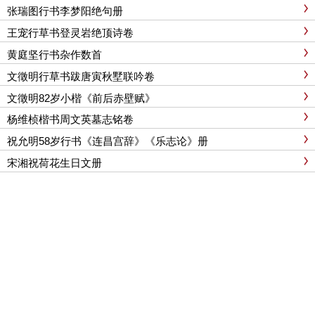
张瑞图行书李梦阳绝句册
王宠行草书登灵岩绝顶诗卷
黄庭坚行书杂作数首
文徵明行草书跋唐寅秋墅联吟卷
文徵明82岁小楷《前后赤壁赋》
杨维桢楷书周文英墓志铭卷
祝允明58岁行书《连昌宫辞》《乐志论》册
宋湘祝荷花生日文册