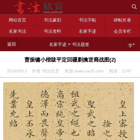
网站首页
书法篆刻
书法字帖
碑帖长卷
名家书法
书法资料
名家手迹
会员专栏
返回
>
+
名家手迹
书法题签
字
曹振镛小楷跋平定回疆剿擒逆裔战图(2)
2024/9/13 作者:书法欣赏 来源:www.yac8.com 阅读：
1747