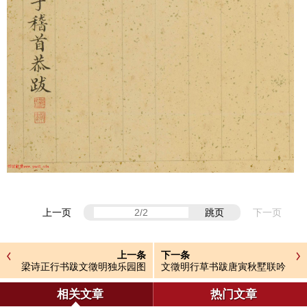
上一页
跳页
下一页
上一条
下一条
梁诗正行书跋文徵明独乐园图
文徵明行草书跋唐寅秋墅联吟
并书记
卷
相关文章
热门文章