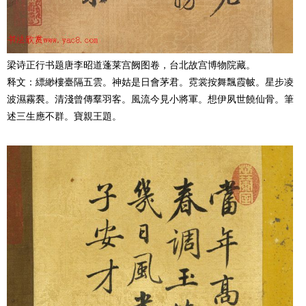
梁诗正行书题唐李昭道蓬莱宫阙图卷，台北故宫博物院藏。
释文：縹緲樓臺隔五雲。神姑是日會茅君。霓裳按舞飄霞帔。星步凌
波濕霧裠。清淺曾傳羣羽客。風流今見小將軍。想伊夙世饒仙骨。筆
述三生應不群。寶親王題。