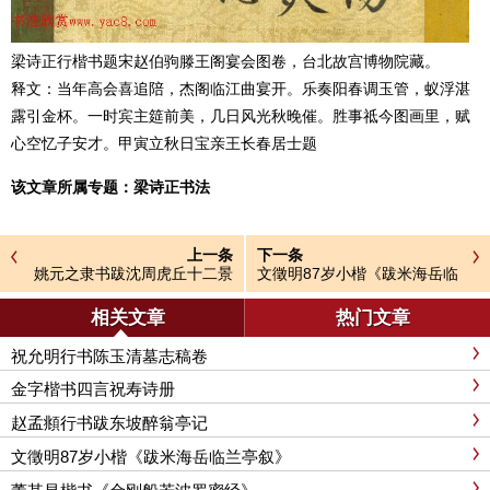
梁诗正行楷书题宋赵伯驹滕王阁宴会图卷，台北故宫博物院藏。
释文：当年高会喜追陪，杰阁临江曲宴开。乐奏阳春调玉管，蚁浮湛
露引金杯。一时宾主筵前美，几日风光秋晚催。胜事祗今图画里，赋
心空忆子安才。甲寅立秋日宝亲王长春居士题
该文章所属专题：
梁诗正书法
上一条
下一条
姚元之隶书跋沈周虎丘十二景
文徵明87岁小楷《跋米海岳临
图册
兰亭叙》
相关文章
热门文章
祝允明行书陈玉清墓志稿卷
金字楷书四言祝寿诗册
赵孟頫行书跋东坡醉翁亭记
文徵明87岁小楷《跋米海岳临兰亭叙》