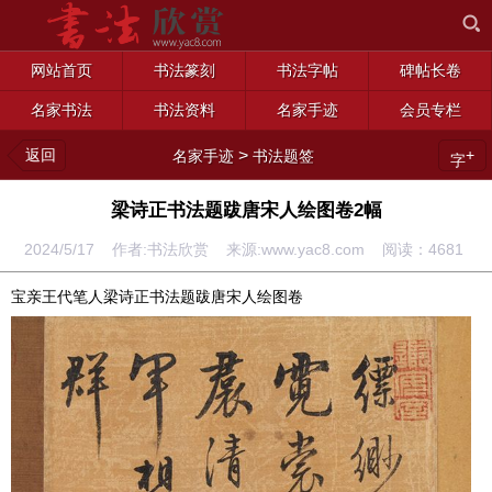
网站首页
书法篆刻
书法字帖
碑帖长卷
名家书法
书法资料
名家手迹
会员专栏
返回
>
+
名家手迹
书法题签
字
梁诗正书法题跋唐宋人绘图卷2幅
2024/5/17 作者:书法欣赏 来源:www.yac8.com 阅读：
4681
宝亲王代笔人梁诗正书法题跋唐宋人绘图卷