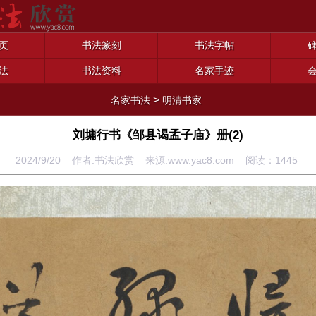
页
书法篆刻
书法字帖
法
书法资料
名家手迹
>
名家书法
明清书家
刘墉行书《邹县谒孟子庙》册(2)
2024/9/20 作者:书法欣赏 来源:www.yac8.com 阅读：
1445