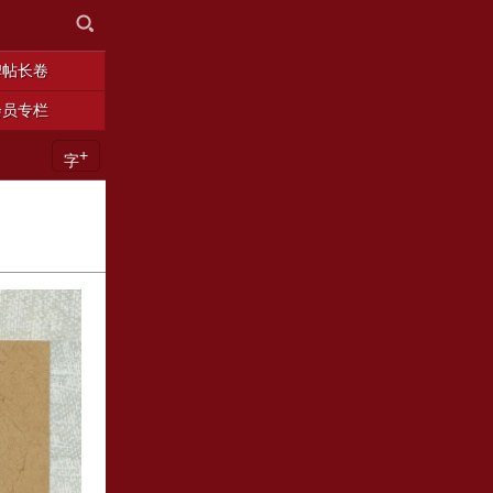
碑帖长卷
会员专栏
+
字