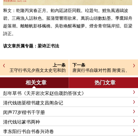
释文：乾隆丙寅春正月。勑內廷諸臣同觀。竝題句。鯉魚風過鷗波
碧。三兩漁人話秋色。菰蒲聲響雨欲來。萬笏山頭數點墨。季鷹歸舟
趁落潮。離離帆影移楓橋。吳歌喚醒蓴鱸夢。煙舍青帘隔岸招。臣梁
詩正。
该文章所属专题：
梁诗正书法
上一条
下一条
王守行书元夕燕文太史宅和韵
唐寅行书自跋对竹图 附黄云、
都穆跋
相关文章
热门文章
彭年草书《天开岩次宋赵伯晟韵答张丈》
清代钱徳棻楷书建文昌阁杂记
闵声77岁楷书千字册
清代钱坫篆书两种
李东阳行书自书春兴诗卷