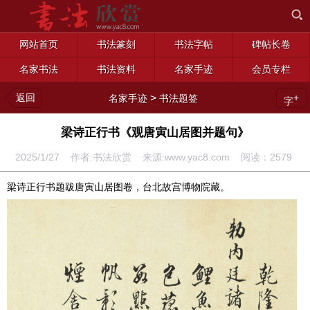
网站首页
书法篆刻
书法字帖
碑帖长卷
名家书法
书法资料
名家手迹
会员专栏
返回
>
+
名家手迹
书法题签
字
梁诗正行书《观唐寅山居图并题句》
2025/1/27 作者:书法欣赏 来源:www.yac8.com 阅读：
2579
梁诗正行书题跋唐寅山居图卷，台北故宫博物院藏。