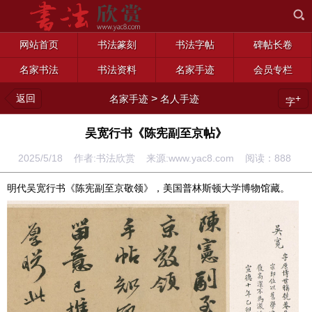
网站首页
书法篆刻
书法字帖
碑帖长卷
名家书法
书法资料
名家手迹
会员专栏
返回
>
+
名家手迹
名人手迹
字
吴宽行书《陈宪副至京帖》
2025/5/18 作者:书法欣赏 来源:www.yac8.com 阅读：
888
明代吴宽行书《陈宪副至京敬领》，美国普林斯顿大学博物馆藏。