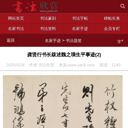
网站首页
书法篆刻
书法字帖
碑帖长卷
名家书法
书法资料
名家手迹
会员专栏
返回
>
+
名家手迹
书法题签
字
龚贤行书长跋述魏之璜生平事迹(2)
2025/5/24 作者:书法欣赏 来源:www.yac8.com 阅读：
1140