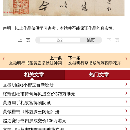
声明：以上作品仅供学习参考，本站并不能保证作品的真实性。
上一页
跳页
下一页
上一条
下一条
文徵明行书跋黄庭坚伏波神祠
文徵明行草书跋陈淳四季花卉
诗卷
图
相关文章
热门文章
文徵明(款)小楷玉台新咏册
张瑞图杜甫诗句屏风成交价378万港元
黄道周手札故宫博物院藏
黄钺楷书《韩愈滕王阁记》册
赵之谦行书四屏成交价106万港元
文徵明行草书跋陈淳四季花卉图