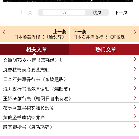
上一页
跳页
下一页
上一条
下一条
日本卷菱湖楷书《渔父辞》
日本石井潭香行书《东坡题
跋》
相关文章
热门文章
文徵明76岁小楷《离骚经》册
沈曾植书吴彦复墓志轴
日本石井潭香行书《东坡题跋》
沈尹默行书高尔基语轴（端阳节）
王铎55岁行书《端阳日自书诗卷》
范秉秀草书招客魂长歌卷
黄庭坚书瘗鹤铭并序
颜真卿楷书《唐马璘碑》