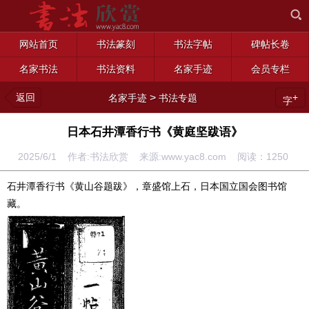
网站首页
书法篆刻
书法字帖
碑帖长卷
名家书法
书法资料
名家手迹
会员专栏
返回
>
+
名家手迹
书法专题
字
日本石井潭香行书《黄庭坚跋语》
2025/6/1 作者:书法欣赏 来源:www.yac8.com 阅读：
1250
石井潭香行书《黄山谷题跋》，章盛馆上石，日本国立国会图书馆
藏。