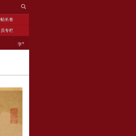
碑帖长卷
会员专栏
+
字