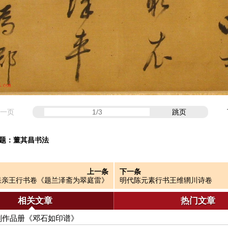
一页
跳页
题：
董其昌书法
上一条
下一条
果亲王行书卷《题兰泽斋为翠庭雷》
明代陈元素行书王维辋川诗卷
相关文章
热门文章
刻作品册《邓石如印谱》