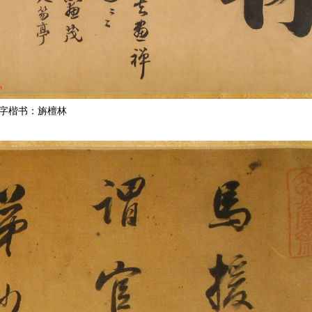
字楷书：旃檀林