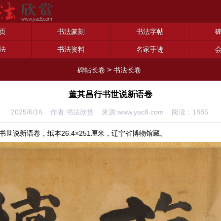
页
书法篆刻
书法字帖
法
书法资料
名家手迹
>
碑帖长卷
书法长卷
董其昌行书世说新语卷
2025/6/16 作者:书法欣赏 来源:www.yac8.com 阅读：
1885
书世说新语卷，纸本26.4×251厘米，辽宁省博物馆藏。