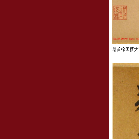
卷首徐国搢大