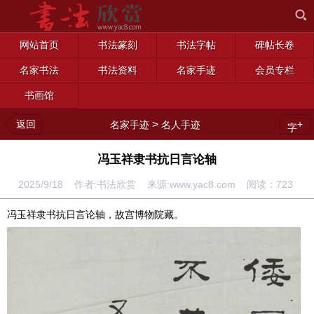
网站首页
书法篆刻
书法字帖
碑帖长卷
名家书法
书法资料
名家手迹
会员专栏
书画馆
返回
>
+
名家手迹
名人手迹
字
冯玉祥隶书抗日言论轴
2025/9/18 作者:书法欣赏 来源:www.yac8.com 阅读：
723
冯玉祥隶书抗日言论轴，故宫博物院藏。