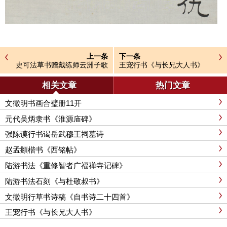
上一条
下一条
史可法草书赠戴练师云洲子歌
王宠行书《与长兄大人书》
册
相关文章
热门文章
文徵明书画合璧册11开
元代吴炳隶书《淮源庙碑》
强陈谟行书谒岳武穆王祠墓诗
赵孟頫楷书《西铭帖》
陆游书法《重修智者广福禅寺记碑》
陆游书法石刻《与杜敬叔书》
文徵明行草书诗稿《自书诗二十四首》
王宠行书《与长兄大人书》