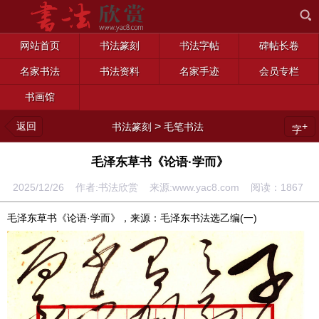
网站首页
书法篆刻
书法字帖
碑帖长卷
名家书法
书法资料
名家手迹
会员专栏
书画馆
返回
>
+
书法篆刻
毛笔书法
字
毛泽东草书《论语·学而》
2025/12/26 作者:书法欣赏 来源:www.yac8.com 阅读：
1867
毛泽东草书《论语·学而》，来源：毛泽东书法选乙编(一)