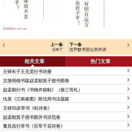
上一条
下一条
沈尹默书翌云所作诗
没有了
相关文章
热门文章
王铎长子王无党行书诗册
文徵明楷书跋赵孟頫箕子授书图卷
赵孟頫行书《书物并箱帖》（致三哥札）
仇英《江南春图》附沈周书法题跋
王铎55岁草书《杜诗卷》
赵孟頫箕子授书图并书洪范卷
董其昌行草书《百草千花诗卷》